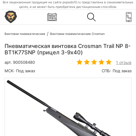
Вся лицензионная продукция на сайте popadiv10.ru представлена в ознакомительных
целях, и не может быть приобретена дистанционным способом.
Винтовки пневматические
Винтовки пневматические Crosman
Пневматическая винтовка Crosman Trail NP 8-
BT1K77SNP (прицел 3-9х40)
1 отзыв
арт.
900508480
МСК:
Под заказ
СПБ:
Под заказ