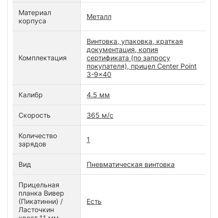
Материал
Металл
корпуса
Винтовка, упаковка, краткая
документация, копия
Комплектация
сертификата (по запросу
покупателя), прицел Center Point
3-9x40
Калибр
4.5 мм
Скорость
365 м/с
Количество
1
зарядов
Вид
Пневматическая винтовка
Прицельная
планка Вивер
(Пикатинни) /
Есть
Ласточкин
хвост 11 мм