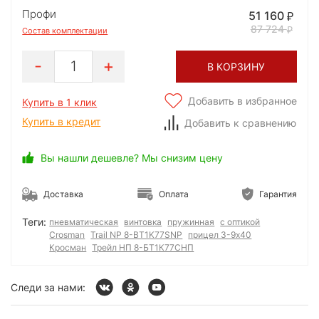
Профи
51 160
87 724
Состав комплектации
1
В КОРЗИНУ
Добавить в избранное
Купить в 1 клик
Купить в кредит
Добавить к сравнению
Вы нашли дешевле? Мы снизим цену
Доставка
Оплата
Гарантия
Теги:
пневматическая
винтовка
пружинная
с оптикой
Crosman
Trail NP 8-BT1K77SNP
прицел 3-9х40
Кросман
Трейл НП 8-БТ1К77СНП
Следи за нами: