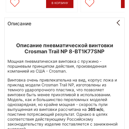
В КОРЗИНУ
В
Описание
Описание пневматической винтовки
Crosman Trail NP 8-BT1K77SNP
Мощная пневматическая винтовка с пружино -
поршневым принципом действия, произведенная
компанией из США - Crosman.
Винтовка очень привлекательна на вид, корпус ложа и
приклад модели Crosman Trail NP, изготовлены из
темного ударопрочного пластика, что позволяет
винтовке быть менее прихотливой в использовании.
Модель, как и большинство переломных моделей
однозарядная, но крайне мощная - скорость пули
выпущенная из винтовки рассчитана на
365 м/с
,
поистине потрясающий результат. Однако в целях
соответствия действующему Российскому
законодательству изделие поставляется с заниженной
энергией.