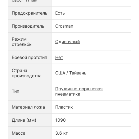
Предохранитель
Есть
Производитель
Crosman
Режим
Одиночный
стрельбы
Боевой прототип
Нет
Страна
США / Тайвань
производства
Пружинно-поршневая
Тип
пневматика
Материал ложа
Пластик
Длина (мм)
1090
Масса
3.6 кг