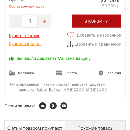
23 150
59 750
Состав комплектации
1
В КОРЗИНУ
Добавить в избранное
Купить в 1 клик
Купить в кредит
Добавить к сравнению
Вы нашли дешевле? Мы снизим цену
Доставка
Оплата
Гарантия
Теги:
пружинная
пневматическая
винтовка
дешевая
винтовка
Baikal
Байкал
МР 512С 00
МП 512Ц 00
Следи за нами:
С этим товаром покупают
Похожие товары