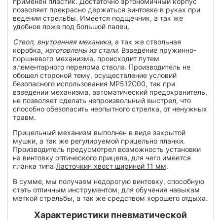
применен пластик. Достаточно эргономичный корпус
позволяет прекрасно держаться винтовке в руках при
ведении стрельбы. Имеется подщечник, а так же
удобное ложе под большой палец.
Ствол, внутренняя механика
, а так же ствольная
коробка,
изготовлены из стали
. Взведение пружинно-
поршневого механизма, происходит путем
элементарного перелома ствола. Производитель не
обошел стороной тему, осуществление условий
безопасного использования МР512С00, так при
взведении механизма, автоматический предохранитель,
не позволяет сделать непроизвольный выстрел, что
способно обезопасить неопытного стрелка, от ненужных
травм.
Прицельный механизм выполнен в виде закрытой
мушки, а так же регулируемой прицельно планки.
Производитель предусмотрел возможность установки
на винтовку оптического прицела, для чего имеется
планка типа
Ласточкин хвост шириной 11 мм
.
В сумме, мы получаем недорогую винтовку, способную
стать отличным инструментом, для обучения навыкам
меткой стрельбы, а так же средством хорошего отдыха.
Характеристики пневматической