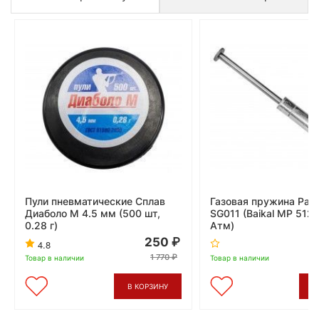
Пули пневматические Сплав
Газовая пружина Patri
Диаболо М 4.5 мм (500 шт,
SG011 (Baikal МР 512/
0.28 г)
Атм)
250
4.8
1 770
Товар в наличии
Товар в наличии
В КОРЗИНУ
В