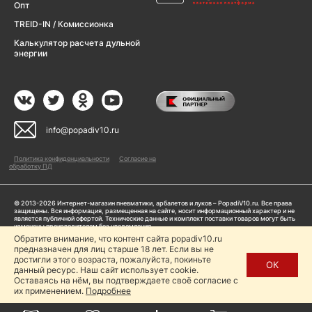
Опт
TREID-IN / Комиссионка
Калькулятор расчета дульной
энергии
info@popadiv10.ru
Политика конфиденциальности
Согласие на
обработку ПД
© 2013-2026 Интернет-магазин пневматики, арбалетов и луков – PopadiV10.ru. Все права
защищены. Вся информация, размещенная на сайте, носит информационный характер и не
является публичной офертой. Технические данные и комплект поставки товаров могут быть
изменены производителем без уведомления
ИП Жарук Александр Сергеевич, ОГРНИП: 314504704200042
Обратите внимание, что контент сайта popadiv10.ru
Пользуясь сайтом Popadiv10.ru, пользователь автоматически соглашается с условиями,
предназначен для лиц старше 18 лет. Если вы не
прописанными в
Политике конфиденциальности
достигли этого возраста, пожалуйста, покиньте
ОК
данный ресурс. Наш сайт использует cookie.
Копирование любой информации (тексты, фото, видео и др.) с сайта Popadiv10 запрещено,
за исключением наличия письменного согласия администрации сайта Popadiv10.
Оставаясь на нём, вы подтверждаете своё согласие с
их применением.
Подробнее