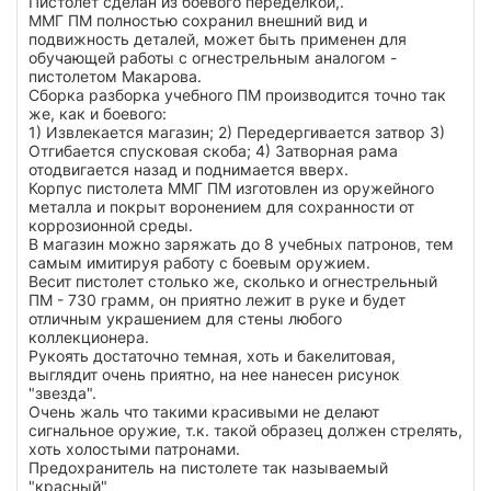
Пистолет сделан из боевого переделкой,.
ММГ ПМ полностью сохранил внешний вид и
подвижность деталей, может быть применен для
обучающей работы с огнестрельным аналогом -
пистолетом Макарова.
Сборка разборка учебного ПМ производится точно так
же, как и боевого:
1) Извлекается магазин; 2) Передергивается затвор 3)
Отгибается спусковая скоба; 4) Затворная рама
отодвигается назад и поднимается вверх.
Корпус пистолета ММГ ПМ изготовлен из оружейного
металла и покрыт воронением для сохранности от
коррозионной среды.
В магазин можно заряжать до 8 учебных патронов, тем
самым имитируя работу с боевым оружием.
Весит пистолет столько же, сколько и огнестрельный
ПМ - 730 грамм, он приятно лежит в руке и будет
отличным украшением для стены любого
коллекционера.
Рукоять достаточно темная, хоть и бакелитовая,
выглядит очень приятно, на нее нанесен рисунок
"звезда".
Очень жаль что такими красивыми не делают
сигнальное оружие, т.к. такой образец должен стрелять,
хоть холостыми патронами.
Предохранитель на пистолете так называемый
"красный"