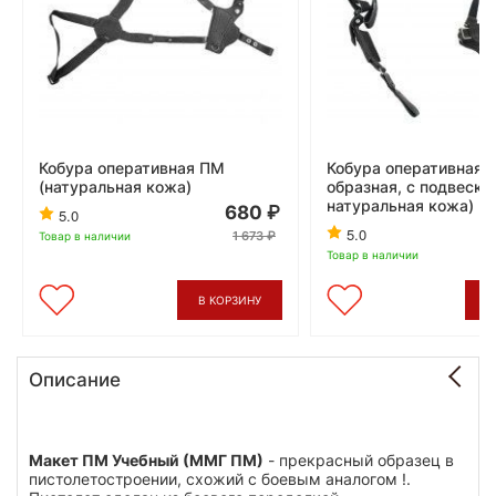
Кобура оперативная ПМ
Кобура оперативная П
(натуральная кожа)
образная, с подвеско
натуральная кожа)
680
5.0
5.0
1 673
Товар в наличии
Товар в наличии
В КОРЗИНУ
В
Описание
Макет ПМ Учебный (ММГ ПМ)
- прекрасный образец в
пистолетостроении, схожий с боевым аналогом !.