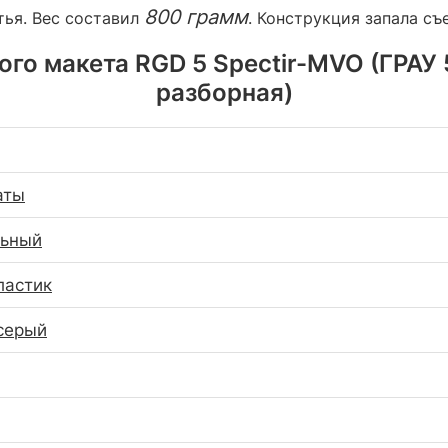
800 грамм
тья. Вес составил
. Конструкция запала съ
го макета RGD 5 Spectir-MVO (ГРАУ 5
разборная)
аты
льный
ластик
серый