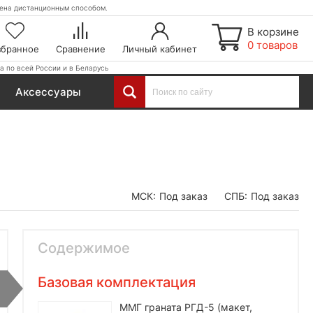
етена дистанционным способом.
В корзине
0 товаров
збранное
Сравнение
Личный кабинет
а по всей России и в Беларусь
Аксессуары
МСК:
Под заказ
СПБ:
Под заказ
Содержимое
Базовая комплектация
ММГ граната РГД-5 (макет,