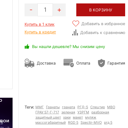
1
В КОРЗИНУ
Добавить в избранное
Купить в 1 клик
Купить в кредит
Добавить к сравнению
Вы нашли дешевле? Мы снизим цену
Доставка
Оплата
Гарантия
Теги:
ММГ
Гранаты
граната
РГД-5
Спецтир
МВО
ГРАУ 57-Г-717
зеленая
УЗРГМ
разборная
защитный цвет
хаки
макет
муляж
массогабаритный
RGD 5
Spectir-MVO
ргд 5