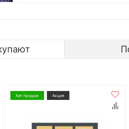
купают
П
Хит продаж
Акция