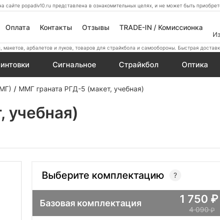
а сайте popadiv10.ru представлена в ознакомительных целях, и не может быть приобр
Оплата
Контакты
Отзывы
TRADE-IN / Комиссионка
И
 макетов, арбалетов и луков, товаров для страйкбола и самообороны. Быстрая доставк
интовки
Сигнальное
Страйкбол
Оптика
ММГ)
ММГ граната РГД-5 (макет, учебная)
, учебная)
Выберите комплектацию
1 750
Базовая комплектация
4 090