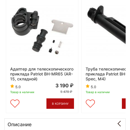
Адаптер для телескопического
Труба телескопическ
приклада Patriot BH-MR65 (AR-
приклада Patriot BH-G
15, складной)
Spec, M4)
3 190
5.0
5.0
5 478
Товар в наличии
Товар в наличии
В КОРЗИНУ
В
Описание