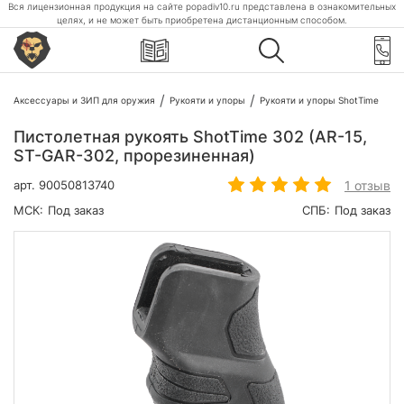
Вся лицензионная продукция на сайте popadiv10.ru представлена в ознакомительных
целях, и не может быть приобретена дистанционным способом.
Аксессуары и ЗИП для оружия
Рукояти и упоры
Рукояти и упоры ShotTime
Пистолетная рукоять ShotTime 302 (AR-15,
ST-GAR-302, прорезиненная)
1 отзыв
арт.
90050813740
МСК:
Под заказ
СПБ:
Под заказ