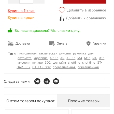
Добавить в избранное
Купить в 1 клик
Купить в кредит
Добавить к сравнению
Вы нашли дешевле? Мы снизим цену
Доставка
Оплата
Гарантия
Теги:
пистолетная
тактическая
рукоять
рукоятка
для
автомата
карабина
АР-15
AR
AR-15
M4
M16
м4
м16
м-серия
m-type
302
шоттайм
shottime
shot time
ST-
GAR-302
СТ-ГАР-302
прорезиненная
обрезиненная
Следи за нами:
С этим товаром покупают
Похожие товары