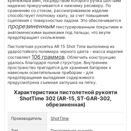
крепежный винт, посредством которого ручка ШотТайм
надежно прикручивается к нижнему ресиверу. По
сравнению со стоком, рассматриваемое изделие
способствует плотному хвату, за счет повышения
сцепления с поверхностью ладони. Это обеспечивается
прорезиненным
текстурированным покрытием и
анатомическими выемками под пальцы, что вкупе
предотвращает скольжение.
Пистолетная рукоятка AR 15 Shot Time выполнена из
ударостойкого полимера черного цвета - масса изделия
106 граммов
составляет
. Облегчить конструкцию
удалось благодаря полой структуре. Внутреннее
пространство пригодится для хранения батареек к
навесным осветительным приборам - для
предотвращения выпадения содержимого
предусмотрена съемная заглушка на пятку.
Характеристики пистолетной рукояти
ShotTime 302 (AR-15, ST-GAR-302,
обрезиненная)
Производитель
ShotTime
Тип
Пистолетная рукоять