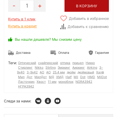
1
В КОРЗИНУ
Добавить в избранное
Купить в 1 клик
Купить в кредит
Добавить к сравнению
Вы нашли дешевле? Мы снизим цену
Доставка
Оплата
Гарантия
Теги:
Оптический
снайперский
оптика
прицел
Никко
Стирлинг
Nikko
Stirling
Эиркинг
Аиркинг
Airking
3-
9х40
3-9x42
АО
AO
25.4 мм
дюйм
дюймовый
Халф
Мил
Дот
МилДот
МД
ХМД
Half
Mil
Dot
HMD
MilDot
Ласточкин
Хвост
11 мм
моноблок
NGRA3942
НГРА3942
Следи за нами: