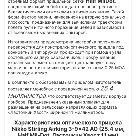
Half MilDot
стрелкам формат прицельной сетки
,
представляющий собой стандартное перекрестие с
баллистическими отметками на визирных нитях. Такой
форм-фактор марки, нанесенной на вторую фокальную
плоскость, предназначен для вычисления траектории
полета пули и точного поражения целей в зависимости
от всевозможных внешних факторов.
Изготовителем предусмотрена настройка положения
перекрестия для пристрелки оптического прицела под
конкретный тип оружия происходит при помощи узла,
состоящего из двух барабанчиков. Прокручивание
указанных элементов смещает центральную точку
марки по вертикали или горизонтали с шагом 0.25 МОА
при каждом клике.
В комплекте с обозреваемым прицелом изготовитель
25.4
поставляет моноблок с посадочной частью
миллиметра
, что соответствует диаметру корпуса
прибора. Предназначен указанный элемент для
размещения на рельсовых направляющих формата
«Ласточкин Хвост» шириной 11 миллиметров.
Характеристики оптического прицела
Nikko Stirling Airking 3-9x42 AO (25.4 мм,
Half Mil-Dot, Ласточкин Хвост 11 мм)