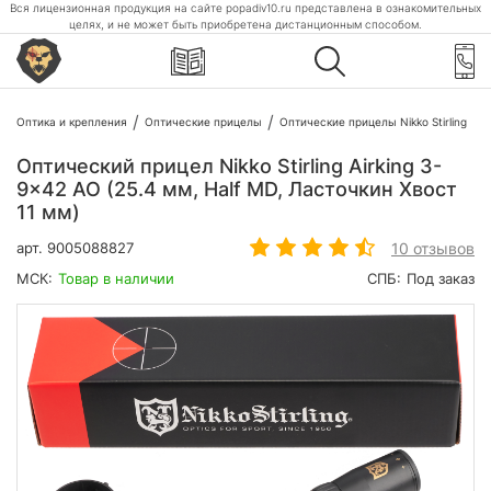
Вся лицензионная продукция на сайте popadiv10.ru представлена в ознакомительных
целях, и не может быть приобретена дистанционным способом.
Оптика и крепления
Оптические прицелы
Оптические прицелы Nikko Stirling
Оптический прицел Nikko Stirling Airking 3-
9x42 AO (25.4 мм, Half MD, Ласточкин Хвост
11 мм)
10 отзывов
арт.
9005088827
МСК:
Товар в наличии
СПБ:
Под заказ