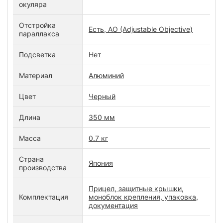
окуляра
Отстройка
Есть, AO (Adjustable Objective)
параллакса
Подсветка
Нет
Материал
Алюминий
Цвет
Черный
Длина
350 мм
Масса
0.7 кг
Страна
Япония
производства
Прицел, защитные крышки,
Комплектация
моноблок крепления, упаковка,
документация