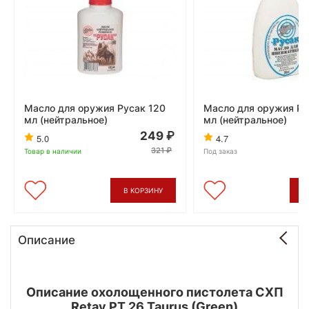
Масло для оружия Русак 120
Масло для оружия Ру
мл (нейтральное)
мл (нейтральное)
249
5.0
4.7
321
Товар в наличии
Под заказ
В КОРЗИНУ
В
Описание
Описание охолощенного пистолета СХП
Retay PT 26 Taurus (Green)