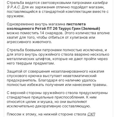
Стрельба ведется светозвуковыми патронами
калибра
9 P.A.C.
Для их заряжения отлично подойдет магазин,
поставляющийся в стандартной комплектации вместе с
оружием.
Одновременно внутрь магазина
пистолета
охолощенного Ретэй ПТ 26 Таурус Грин (Зеленый)
можно поместить 14 снарядов. Этого количества вполне
хватит для того, чтобы отбиться от хулиганов или
агрессивного животного.
Стрельба боевыми патронами полностью исключена, и
для этого внутрь оружейного ствола вварено несколько
металлических штифтов, которые не дают пройти через
него твердым предметам.
Защитой от совершения незапланированного нажатия
спускового крючка выступает неавтоматический
предохранитель. Благодаря его наличию удалось
полностью избежать получения или нанесения травмы.
С верхней стороны оружейного ствола предусмотрены
стандартные прицельные приспособления. К ним
относится целик и мушка, но они выполняют
исключительно декоративную составляющую.
Плюсом к этому, на нижней стороне ствола
СХП