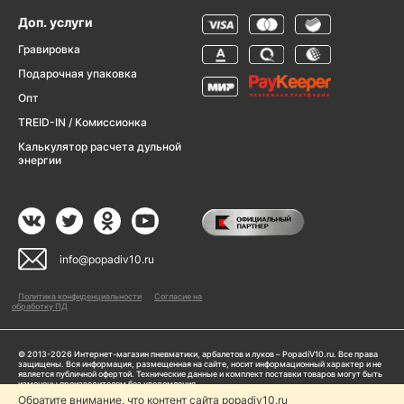
Доп. услуги
Гравировка
Подарочная упаковка
Опт
TREID-IN / Комиссионка
Калькулятор расчета дульной
энергии
info@popadiv10.ru
Политика конфиденциальности
Согласие на
обработку ПД
© 2013-2026 Интернет-магазин пневматики, арбалетов и луков – PopadiV10.ru. Все права
защищены. Вся информация, размещенная на сайте, носит информационный характер и не
является публичной офертой. Технические данные и комплект поставки товаров могут быть
изменены производителем без уведомления
ИП Жарук Александр Сергеевич, ОГРНИП: 314504704200042
Обратите внимание, что контент сайта popadiv10.ru