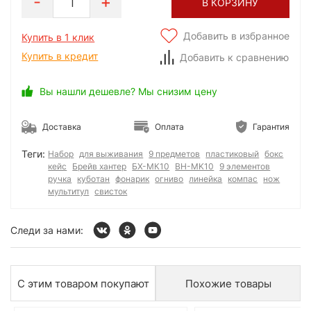
1
В КОРЗИНУ
Добавить в избранное
Купить в 1 клик
Купить в кредит
Добавить к сравнению
Вы нашли дешевле? Мы снизим цену
Доставка
Оплата
Гарантия
Теги:
Набор
для выживания
9 предметов
пластиковый
бокс
кейс
Брейв хантер
БХ-МК10
BH-MK10
9 элементов
ручка
куботан
фонарик
огниво
линейка
компас
нож
мультитул
свисток
Следи за нами:
С этим товаром покупают
Похожие товары