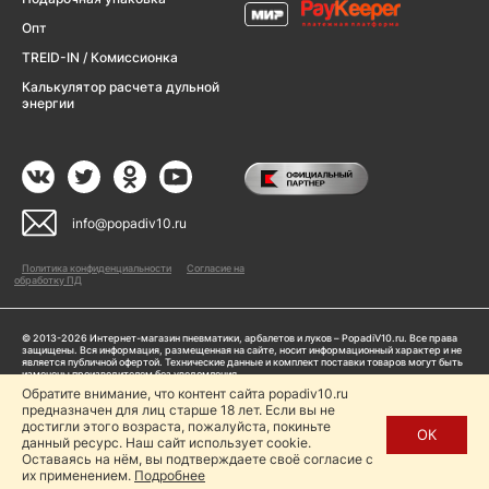
Опт
TREID-IN / Комиссионка
Калькулятор расчета дульной
энергии
info@popadiv10.ru
Политика конфиденциальности
Согласие на
обработку ПД
© 2013-2026 Интернет-магазин пневматики, арбалетов и луков – PopadiV10.ru. Все права
защищены. Вся информация, размещенная на сайте, носит информационный характер и не
является публичной офертой. Технические данные и комплект поставки товаров могут быть
изменены производителем без уведомления
ИП Жарук Александр Сергеевич, ОГРНИП: 314504704200042
Обратите внимание, что контент сайта popadiv10.ru
Пользуясь сайтом Popadiv10.ru, пользователь автоматически соглашается с условиями,
предназначен для лиц старше 18 лет. Если вы не
прописанными в
Политике конфиденциальности
достигли этого возраста, пожалуйста, покиньте
ОК
данный ресурс. Наш сайт использует cookie.
Копирование любой информации (тексты, фото, видео и др.) с сайта Popadiv10 запрещено,
за исключением наличия письменного согласия администрации сайта Popadiv10.
Оставаясь на нём, вы подтверждаете своё согласие с
их применением.
Подробнее