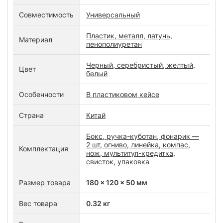
Совместимость
Универсальный
Пластик, металл, латунь,
Материал
пенополиуретан
Черный, серебристый, желтый,
Цвет
белый
Особенности
В пластиковом кейсе
Страна
Китай
Бокс, ручка-куботан, фонарик —
2 шт, огниво, линейка, компас,
Комплектация
нож, мультитул-кредитка,
свисток, упаковка
Размер товара
180 x 120 x 50 мм
Вес товара
0.32 кг