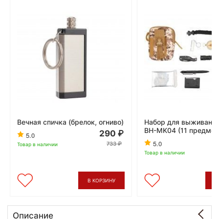
Вечная спичка (брелок, огниво)
Набор для выживания 
BH-MK04 (11 предмет
290
5.0
5.0
733
Товар в наличии
Товар в наличии
В КОРЗИНУ
В
Описание