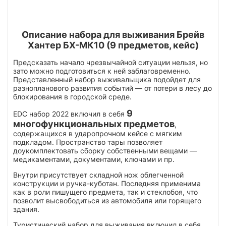
Описание набора для выживания Брейв
Хантер БХ-МК10 (9 предметов, кейс)
Предсказать начало чрезвычайной ситуации нельзя, но
зато можно подготовиться к ней заблаговременно.
Представленный набор выживальщика подойдет для
разнопланового развития событий — от потери в лесу до
блокирования в городской среде.
9
EDC набор 2022 включил в себя
многофункциональных предметов
,
содержащихся в ударопрочном кейсе с мягким
подкладом. Пространство тары позволяет
доукомплектовать сборку собственными вещами —
медикаментами, документами, ключами и пр.
Внутри присутствует складной нож облегченной
конструкции и ручка-куботан. Последняя применима
как в роли пишущего предмета, так и стеклобоя, что
позволит высвободиться из автомобиля или горящего
здания.
Туристический набор для выживания включил в себя