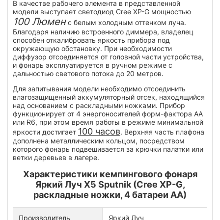
В качестве рабочего элемента в представленной
модели выступает светодиод Cree XP-G мощностью
100 Люмен
с белым холодным оттенком луча.
Благодаря наличию встроенного диммера, владелец
способен откалибровать яркость прибора под
окружающую обстановку. При необходимости
диффузор отсоединяется от головной части устройства,
и фонарь эксплуатируется в ручном режиме с
дальностью светового потока до 20 метров.
Для запитывания модели необходимо отсоединить
влагозащищенный аккумуляторный отсек, находящийся
над основанием с раскладными ножками. Прибор
функционирует от 4 энергоносителей форм-фактора AA
или R6, при этом время работы в режиме минимальной
100 часов
яркости достигает
. Верхняя часть плафона
дополнена металлическим кольцом, посредством
которого фонарь подвешивается за крючки палатки или
ветки деревьев в лагере.
Характеристики кемпингового фонаря
Яркий Луч X5 Sputnik (Cree XP-G,
раскладные ножки, 4 батареи AA)
Производитель
Яркий Луч