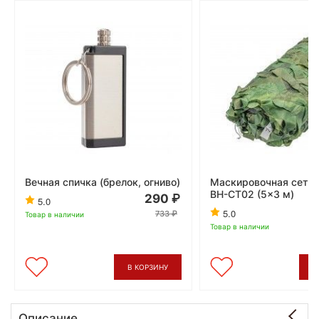
Вечная спичка (брелок, огниво)
Маскировочная сетка 
BH-CT02 (5x3 м)
290
5.0
5.0
733
Товар в наличии
Товар в наличии
В КОРЗИНУ
В
Описание