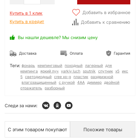
Добавить в избранное
Купить в 1 клик
Купить в кредит
Добавить к сравнению
Вы нашли дешевле? Мы снизим цену
Доставка
Оплата
Гарантия
Теги:
фонарь
кемпинговый
походный
лагерный
для
кемпинга
яркий луч
yarkiy luch
sputnik
спутник
x5
икс
5
светодиодный
cree xp-g
пластик
раздвижной
влагозащищенный
с ручкой
4AA
диммер
двойной
отражатель
разборный
Следи за нами:
С этим товаром покупают
Похожие товары