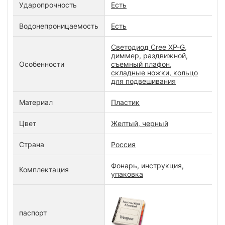
Ударопрочность
Есть
Водонепроницаемость
Есть
Светодиод Cree XP-G,
диммер, раздвижной,
Особенности
съемный плафон,
складные ножки, кольцо
для подвешивания
Материал
Пластик
Цвет
Желтый, черный
Страна
Россия
Фонарь, инструкция,
Комплектация
упаковка
паспорт