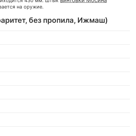
винтовки Мосина
приходится 430 мм. Штык
вается на оружие.
аритет, без пропила, Ижмаш)