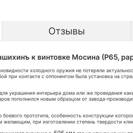
Отзывы
шихинъ к винтовке Мосина (Р65, рар
зновидности холодного оружия не потеряли актуально
ой при контакте с оппонентом была установка на стр
ля украшения интерьера дома или же проведения каки
варов пополнился новым образцом от завода-производ
 боевого прототипа, особенность конструкции которо
 желающим, при изготовлении степень твердости клин
505 мм