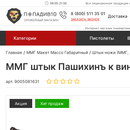
09:00-21:00
Вся лицензионная продукция н
8 (800) 511 35 01
Доставка
ЗАКАЗАТЬ ЗВОНОК
ОРУЖЕЙНЫЙ МАГАЗИН
Интернет-магазин пневматики,
Категории
Пистолеты
В
Главная
ММГ Макет Массо Габаритный
Штык-ножи (ММГ,
ММГ штык Пашихинъ к винт
арт.
9005081631
Акция
Хит продаж