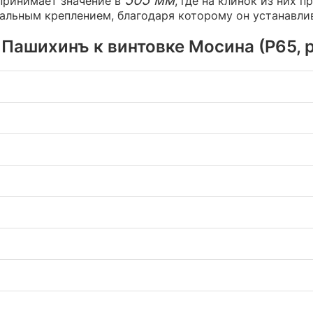
принимает значение в
, где на клинок из них 
альным креплением, благодаря которому он устанавли
ашихинъ к винтовке Мосина (Р65, р