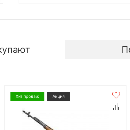
купают
П
Хит продаж
Акция