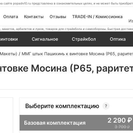
а сайте popadiv10.ru представлена в ознакомительных целях, и не может быть приобр
Оплата
Контакты
Отзывы
TRADE-IN / Комиссионка
И
 макетов, арбалетов и луков, товаров для страйкбола и самообороны. Быстрая доставк
интовки
Сигнальное
Страйкбол
Оптика
 Макеты)
ММГ штык Пашихинъ к винтовке Мосина (Р65, раритет
овке Мосина (Р65, раритет
Выберите комплектацию
2 290
Базовая комплектация
3 700