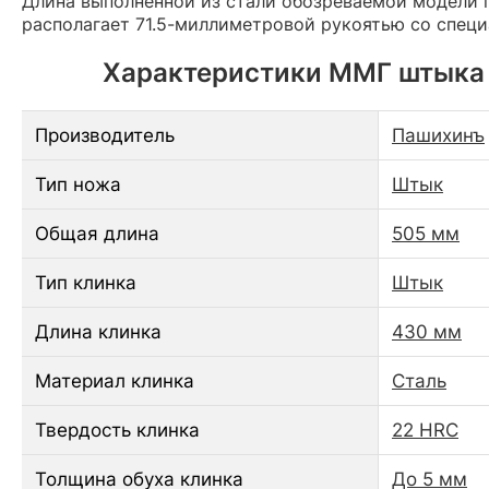
Длина выполненной из стали обозреваемой модели 
располагает 71.5-миллиметровой рукоятью со специ
Характеристики ММГ штыка П
Производитель
Пашихинъ
Тип ножа
Штык
Общая длина
505 мм
Тип клинка
Штык
Длина клинка
430 мм
Материал клинка
Сталь
Твердость клинка
22 HRC
Толщина обуха клинка
До 5 мм