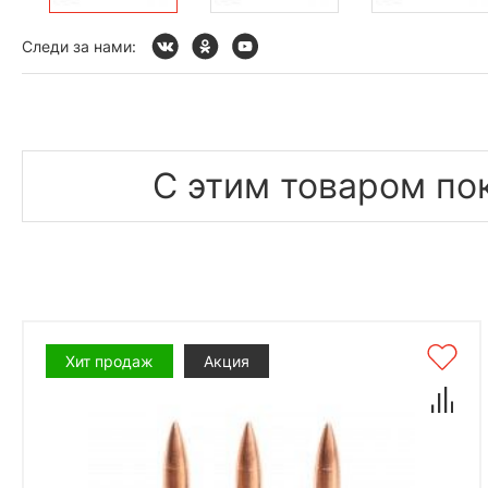
Следи за нами:
С этим товаром по
Хит продаж
Акция