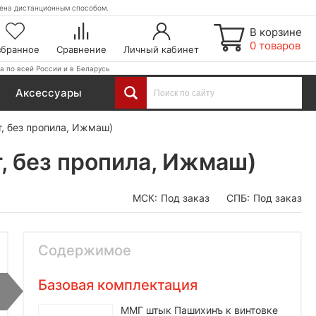
етена дистанционным способом.
В корзине
0 товаров
збранное
Сравнение
Личный кабинет
а по всей России и в Беларусь
Аксессуары
, без пропила, Ижмаш)
, без пропила, Ижмаш)
МСК:
Под заказ
СПБ:
Под заказ
Содержимое
Базовая комплектация
ММГ штык Пашихинъ к винтовке