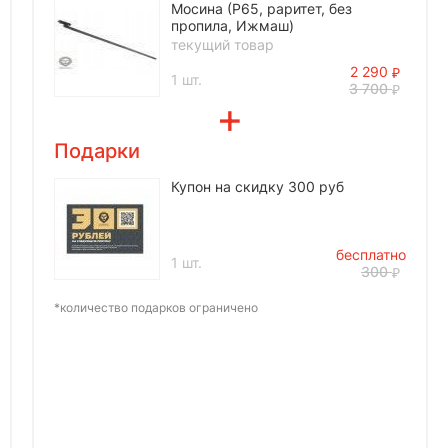
Мосина (Р65, раритет, без
пропила, Ижмаш)
текущий товар
2 290
1 шт.
3 700
Подарки
Купон на скидку 300 руб
бесплатно
1 шт.
300
*количество подарков ограничено