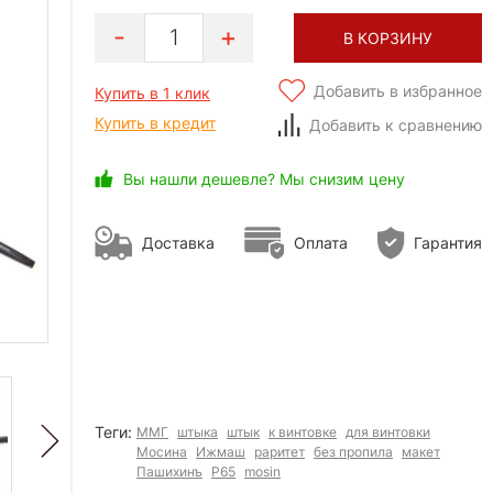
1
В КОРЗИНУ
Добавить в избранное
Купить в 1 клик
Купить в кредит
Добавить к сравнению
Вы нашли дешевле? Мы снизим цену
Доставка
Оплата
Гарантия
Теги:
ММГ
штыка
штык
к винтовке
для винтовки
Мосина
Ижмаш
раритет
без пропила
макет
Пашихинъ
Р65
mosin