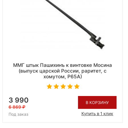
ММГ штык Пашихинъ к винтовке Мосина
(выпуск царской России, раритет, с
хомутом, Р65А)
3 990
В КОРЗИНУ
6 869
Купить в 1 клик
Под заказ