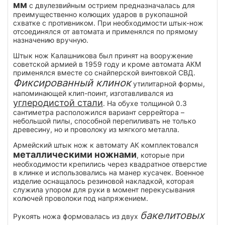
мм
с двулезвийным острием предназначалась для
преимущественно колющих ударов в рукопашной
схватке с противником. При необходимости штык-нож
отсоединялся от автомата и применялся по прямому
назначению вручную.
Штык нож Калашникова был принят на вооружение
советской армией в 1959 году и кроме автомата АКМ
применялся вместе со снайперской винтовкой СВД.
Фиксированный клинок
утилитарной формы,
напоминающей клип-поинт, изготавливался из
углеродистой стали
. На обухе толщиной 0.3
сантиметра расположился вариант серрейтора –
небольшой пилы, способной перепиливать не только
древесину, но и проволоку из мягкого металла.
Армейский штык нож к автомату АК комплектовался
металлическими ножнами
, которые при
необходимости крепились через квадратное отверстие
в клинке и использовались на манер кусачек. Военное
изделие оснащалось резиновой накладкой, которая
служила упором для руки в момент перекусывания
колючей проволоки под напряжением.
бакелитовых
Рукоять ножа формовалась из двух