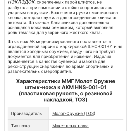
накладок
, скрепленных парой штифтов, не
разбухала при намокании и стойко сопротивлялась
ударным нагрузкам. Возле пятки ручки смонтирована
кнопка, которая служила для отсоединения клинка от
автомата. Штык-нож Калашникова дополнительно
оснащался кожаным ремешком, который выполнял
роль темляка для уверенного жесткого хвата.
Штык нож АК модернизированного поставляется в
огражданенной версии с маркировкой ШНС-001-01 и не
является холодным оружием, ввиду чего не требует
документов для приобретения и ношения. Изделие
применяется в качестве сувенира и макета для
реконструкции снаряжения во время спортивных и
развлекательных мероприятий.
Характеристики ММГ Молот Оружие
штык-ножа к AKM HNS-001-01
(пластиковая рукоять, с резиновой
накладкой, ТОЗ)
Производитель
Молот-Оружие (ТОЗ)
Тип ножа
Макет штык-ножа