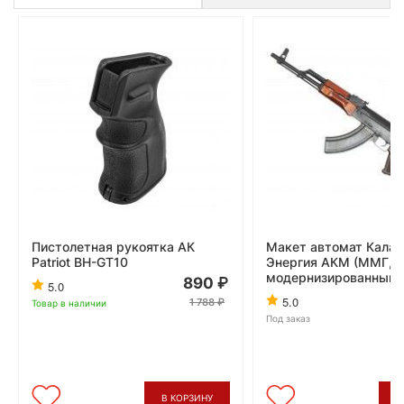
Пистолетная рукоятка АК
Макет автомат Кала
Patriot BH-GT10
Энергия АКМ (ММГ,
модернизированный)
890
5.0
4
5.0
1 788
Товар в наличии
Под заказ
В КОРЗИНУ
В