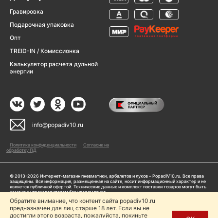
Гравировка
Подарочная упаковка
Опт
TREID-IN / Комиссионка
Калькулятор расчета дульной
энергии
info@popadiv10.ru
Политика конфиденциальности
Согласие на
обработку ПД
© 2013-2026 Интернет-магазин пневматики, арбалетов и луков – PopadiV10.ru. Все права
защищены. Вся информация, размещенная на сайте, носит информационный характер и не
является публичной офертой. Технические данные и комплект поставки товаров могут быть
изменены производителем без уведомления
ИП Жарук Александр Сергеевич, ОГРНИП: 314504704200042
Обратите внимание, что контент сайта popadiv10.ru
Пользуясь сайтом Popadiv10.ru, пользователь автоматически соглашается с условиями,
предназначен для лиц старше 18 лет. Если вы не
прописанными в
Политике конфиденциальности
достигли этого возраста, пожалуйста, покиньте