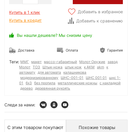
Добавить в избранное
Купить в 1 клик
Купить в кредит
Добавить к сравнению
Вы нашли дешевле? Мы снизим цену
Доставка
Оплата
Гарантия
Теги:
ММГ
макет
массо-габаритный
Молот Оружие
завод
Молот
ТОЗ
Штык-ножа
штык нож
к АКМ
akm
к
автомату
для автомата
калашникова
модернизированному
ШНС-001-01
ШНС 001 01
шнс 1-
01
6x3
без пропила
металлические ножны
с накладкой
дерево
деревянная рукоять
Следи за нами:
С этим товаром покупают
Похожие товары