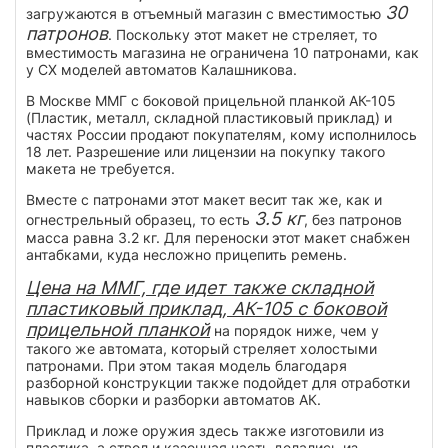
30
загружаются в отъемный магазин с вместимостью
патронов
. Поскольку этот макет не стреляет, то
вместимость магазина не ограничена 10 патронами, как
у СХ моделей автоматов Калашникова.
В Москве ММГ с боковой прицельной планкой АК-105
(Пластик, металл, складной пластиковый приклад) и
частях России продают покупателям, кому исполнилось
18 лет. Разрешение или лицензии на покупку такого
макета не требуется.
Вместе с патронами этот макет весит так же, как и
3.5 кг
огнестрельный образец, то есть
, без патронов
масса равна 3.2 кг. Для переноски этот макет снабжен
антабками, куда несложно прицепить ремень.
Цена на ММГ, где идет также складной
пластиковый приклад, АК-105 с боковой
прицельной планкой
на порядок ниже, чем у
такого же автомата, который стреляет холостыми
патронами. При этом такая модель благодаря
разборной конструкции также подойдет для отработки
навыков сборки и разборки автоматов АК.
Приклад и ложе оружия здесь также изготовили из
пластика, а ствол и казенная часть делались из