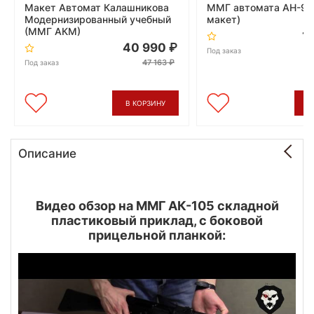
Макет Автомат Калашникова
ММГ автомата АН-94 
Модернизированный учебный
макет)
(ММГ АКМ)
1
40 990
Под заказ
47 163
Под заказ
В КОРЗИНУ
В
Описание
Видео обзор на ММГ АК-105 складной
пластиковый приклад, с боковой
прицельной планкой: