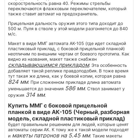
скорострельность равна 40. Режимы стрельбы
переключаются флажковым переключателем, который
также ставит автомат на предохранитель.
Прицельная дальность оружия этого типа доходит до
500 м. Пуля в стволе у этой модели разгоняется до 840
м/с.
Макет в виде ММГ автомата АК-105 (где идет складной
пластиковый приклад, с боковой прицельной планкой)
неотличим по внешним чертам от боевого прототипа. Как
видно из названия, макет также снабжен
складывающимся прикладом
. Эта особенность
добавляет такой реплике правдоподобия. В тоже время
тут такая же длина, как у боевой копии, которая равна
824 мм
. При сложенном прикладе длина автомата
586 мм
уменьшается до значения
. Ствол занимает у
314 мм
оружия
.
Купить ММГ с боковой прицельной
планкой в виде АК-105 (Черный, разборная
модель, складной пластиковый приклад)
будет правильным решением для людей, которые ценят
автоматы серии АК. К тому же к такой модели подходят
макеты патронов на 5.45 мм
и
. Такие макеты