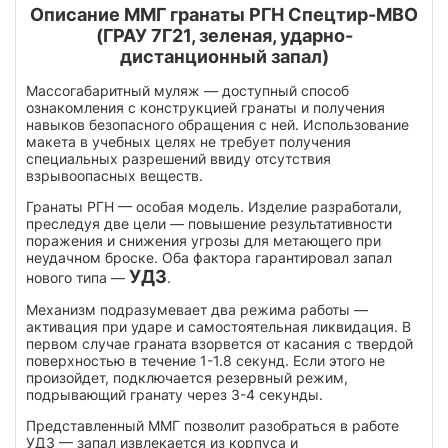
Описание ММГ гранаты РГН Спецтир-МВО
(ГРАУ 7Г21, зеленая, ударно-
дистанционный запал)
Массогабаритный муляж — доступный способ
ознакомления с конструкцией гранаты и получения
навыков безопасного обращения с ней. Использование
макета в учебных целях не требует получения
специальных разрешений ввиду отсутствия
взрывоопасных веществ.
Гранаты РГН — особая модель. Изделие разработали,
преследуя две цели — повышение результативности
поражения и снижения угрозы для метающего при
неудачном броске. Оба фактора гарантировал запал
УДЗ
нового типа —
.
Механизм подразумевает два режима работы —
активация при ударе и самостоятельная ликвидация. В
первом случае граната взорвется от касания с твердой
поверхностью в течение 1-1.8 секунд. Если этого не
произойдет, подключается резервный режим,
подрывающий гранату через 3-4 секунды.
Представленный ММГ позволит разобраться в работе
УДЗ — запал извлекается из корпуса и