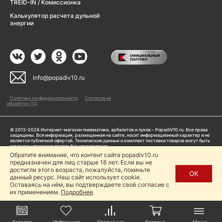
TREID-IN / Комиссионка
Калькулятор расчета дульной
энергии
info@popadiv10.ru
Политика конфиденциальности
Согласие на
обработку ПД
© 2013-2026 Интернет-магазин пневматики, арбалетов и луков – PopadiV10.ru. Все права
защищены. Вся информация, размещенная на сайте, носит информационный характер и не
является публичной офертой. Технические данные и комплект поставки товаров могут быть
изменены производителем без уведомления
ИП Жарук Александр Сергеевич, ОГРНИП: 314504704200042
Обратите внимание, что контент сайта popadiv10.ru
Пользуясь сайтом Popadiv10.ru, пользователь автоматически соглашается с условиями,
предназначен для лиц старше 18 лет. Если вы не
прописанными в
Политике конфиденциальности
достигли этого возраста, пожалуйста, покиньте
ОК
данный ресурс. Наш сайт использует cookie.
Копирование любой информации (тексты, фото, видео и др.) с сайта Popadiv10 запрещено,
за исключением наличия письменного согласия администрации сайта Popadiv10.
Оставаясь на нём, вы подтверждаете своё согласие с
их применением.
Подробнее