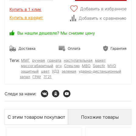
Добавить в избранное
Купить в 1 клик
Купить в кредит
Добавить к сравнению
Вы нашли дешевле? Мы снизим цену
Доставка
Оплата
Гарантия
Теги:
ММГ
ручная
граната
наступательная
макет
массогабаритный
ргн
Спецтир
МВО
Spectir
MVO
защитный
цвет
УДЗ
зеленая
ударно-дистанционный
запал
ГРАУ
7Г21
Следи за нами:
С этим товаром покупают
Похожие товары