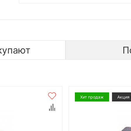
купают
П
Хит продаж
Акция