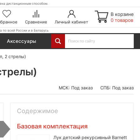
етена дистанционным способом.
В корзине
0 товаров
збранное
Сравнение
Личный кабинет
а по всей России и в Беларусь
Аксессуары
л, 2 стрелы)
 стрелы)
МСК:
Под заказ
СПБ:
Под заказ
Содержимое
Базовая комплектация
Лук детский рекурсивный Barnett