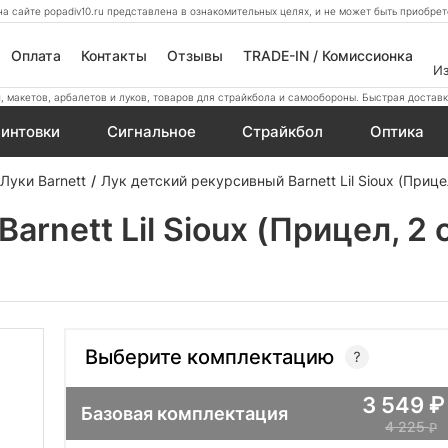
а сайте popadiv10.ru представлена в ознакомительных целях, и не может быть приобр
Оплата
Контакты
Отзывы
TRADE-IN / Комиссионка
И
 макетов, арбалетов и луков, товаров для страйкбола и самообороны. Быстрая доставк
интовки
Сигнальное
Страйкбол
Оптика
Луки Barnett
Лук детский рекурсивный Barnett Lil Sioux (Прице
arnett Lil Sioux (Прицел, 2
Выберите комплектацию
3 549
Базовая комплектация
4 225