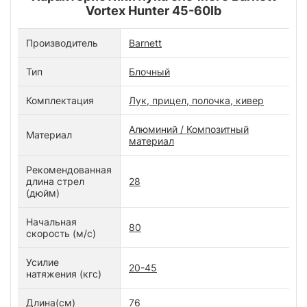
Vortex Hunter 45-60lb
Производитель
Barnett
Тип
Блочный
Комплектация
Лук, прицел, полочка, кивер
Алюминий / Композитный
Материал
материал
Рекомендованная
длина стрел
28
(дюйм)
Начальная
80
скорость (м/с)
Усилие
20-45
натяжения (кгс)
Длина(см)
76