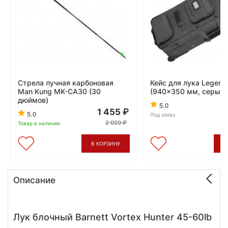
Стрела лучная карбоновая
Кейс для лука Legend
Man Kung MK-CA30 (30
(940x350 мм, серый)
дюймов)
5.0
1 455
5.0
Под заказ
2 020
Товар в наличии
В КОРЗИНУ
В
Описание
Лук блочный Barnett Vortex Hunter 45-60lb