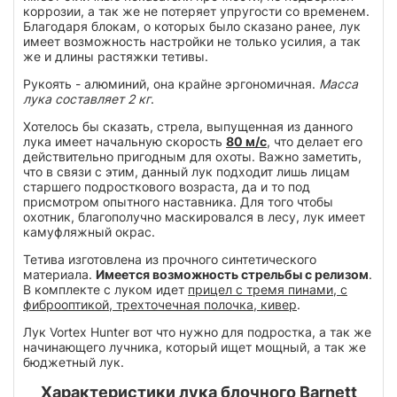
коррозии, а так же не потеряет упругости со временем.
Благодаря блокам, о которых было сказано ранее, лук
имеет возможность настройки не только усилия, а так
же и длины растяжки тетивы.
Рукоять - алюминий, она крайне эргономичная.
Масса
лука составляет 2 кг
.
Хотелось бы сказать, стрела, выпущенная из данного
лука имеет начальную скорость
80 м/с
, что делает его
действительно пригодным для охоты. Важно заметить,
что в связи с этим, данный лук подходит лишь лицам
старшего подросткового возраста, да и то под
присмотром опытного наставника. Для того чтобы
охотник, благополучно маскировался в лесу, лук имеет
камуфляжный окрас.
Тетива изготовлена из прочного синтетического
материала.
Имеется возможность стрельбы с релизом
.
В комплекте с луком идет
прицел с тремя пинами, с
фиброоптикой, трехточечная полочка, кивер
.
Лук Vortex Hunter вот что нужно для подростка, а так же
начинающего лучника, который ищет мощный, а так же
бюджетный лук.
Характеристики лука блочного Barnett