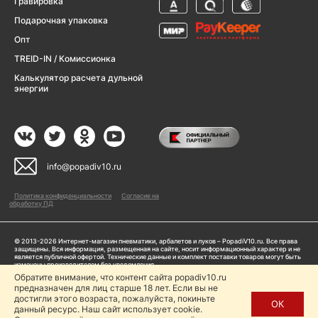
Гравировка
Подарочная упаковка
Опт
TREID-IN / Комиссионка
Калькулятор расчета дульной
энергии
info@popadiv10.ru
Политика конфиденциальности
Согласие на
обработку ПД
© 2013-2026 Интернет-магазин пневматики, арбалетов и луков – PopadiV10.ru. Все права
защищены. Вся информация, размещенная на сайте, носит информационный характер и не
является публичной офертой. Технические данные и комплект поставки товаров могут быть
изменены производителем без уведомления
ИП Жарук Александр Сергеевич, ОГРНИП: 314504704200042
Обратите внимание, что контент сайта popadiv10.ru
предназначен для лиц старше 18 лет. Если вы не
Пользуясь сайтом Popadiv10.ru, пользователь автоматически соглашается с условиями,
прописанными в
Политике конфиденциальности
достигли этого возраста, пожалуйста, покиньте
ОК
данный ресурс. Наш сайт использует cookie.
Копирование любой информации (тексты, фото, видео и др.) с сайта Popadiv10 запрещено,
за исключением наличия письменного согласия администрации сайта Popadiv10.