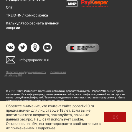
Опт
TREID-IN / Комиссионка
Калькулятор расчета дульной
энергии
info@popadiv10.ru
Политика конфиденциальности
Согласие на
обработку ПД
© 2013-2026 Интернет-магазин пневматики, арбалетов и луков – PopadiV10.ru. Все права
защищены. Вся информация, размещенная на сайте, носит информационный характер и не
является публичной офертой. Технические данные и комплект поставки товаров могут быть
изменены производителем без уведомления
ИП Жарук Александр Сергеевич, ОГРНИП: 314504704200042
Обратите внимание, что контент сайта popadiv10.ru
предназначен для лиц старше 18 лет. Если вы не
Пользуясь сайтом Popadiv10.ru, пользователь автоматически соглашается с условиями,
прописанными в
Политике конфиденциальности
достигли этого возраста, пожалуйста, покиньте
ОК
данный ресурс. Наш сайт использует cookie.
Копирование любой информации (тексты, фото, видео и др.) с сайта Popadiv10 запрещено,
за исключением наличия письменного согласия администрации сайта Popadiv10.
Оставаясь на нём, вы подтверждаете своё согласие с
их применением.
Подробнее