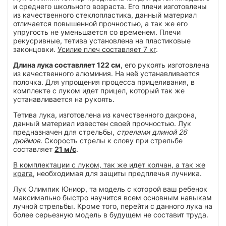
и среднего школьного возраста. Его плечи изготовлены
из качественного стеклопластика, данный материал
отличается повышенной прочностью, а так же его
упругость не уменьшается со временем. Плечи
рекусривные, тетива установлена на пластиковые
законцовки.
Усилие плеч составляет 7 кг
.
Длина лука составляет 122 см
, его рукоять изготовлена
из качественного алюминия. На неё устанавливается
полочка. Для упрощения процесса прицеливания, в
комплекте с луком идет прицел, который так же
устанавливается на рукоять.
Тетива лука, изготовлена из качественного дакрона,
данный материал известен своей прочностью. Лук
предназначен для стрельбы,
стрелами длиной 26
дюймов
. Скорость стрелы к слову при стрельбе
составляет
21 м/с
.
В комплектации с луком, так же идет колчан, а так же
крага
, необходимая для защиты предплечья лучника.
Лук Олимпик Юниор, та модель с которой ваш ребенок
максимально быстро научится всем основным навыкам
лучной стрельбы. Кроме того, перейти с данного лука на
более серьезную модель в будущем не составит труда.