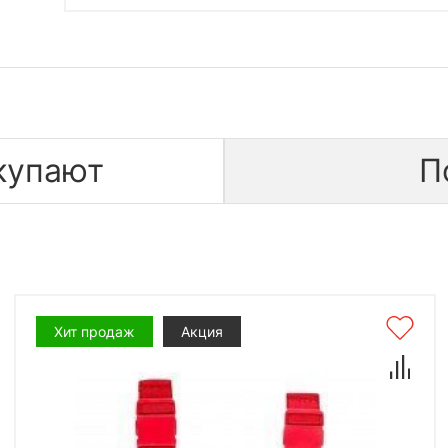
купают
П
Хит продаж
Акция