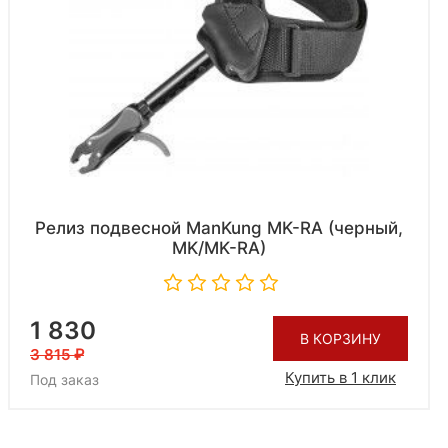
Релиз подвесной ManKung MK-RA (черный,
MK/MK-RA)
1 830
В КОРЗИНУ
3 815
Купить в 1 клик
Под заказ