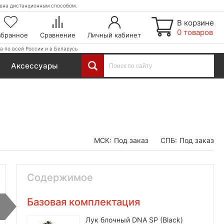
етена дистанционным способом.
В корзине
0 товаров
збранное
Сравнение
Личный кабинет
а по всей России и в Беларусь
Аксессуары
МСК:
Под заказ
СПБ:
Под заказ
Содержимое
Базовая комплектация
Лук блочный DNA SP (Black)