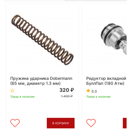
Пружина ударника Dobermann
Редуктор вкладной D
(65 мм, диаметр 1.3 мм)
БуллПап (180 Атм)
320
5.0
1 400
Товар в наличии
Товар в наличии
В КОРЗИНУ
В