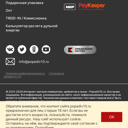
Подарочная упаковка
Опт
TREID-IN / Комиссионка
Калькулятор расчета дульной
энергии
info@popadiv10.ru
Политика конфиденциальности
Согласие на
обработку ПД
© 2013-2026 Интернет-магазин пневматики, арбалетов и луков – PopadiV10.ru. Все права
защищены. Вся информация, размещенная на сайте, носит информационный характер и не
является публичной офертой. Технические данные и комплект поставки товаров могут быть
изменены производителем без уведомления
ИП Жарук Александр Сергеевич, ОГРНИП: 314504704200042
Обратите внимание, что контент сайта popadiv10.ru
Пользуясь сайтом Popadiv10.ru, пользователь автоматически соглашается с условиями,
предназначен для лиц старше 18 лет. Если вы не
прописанными в
Политике конфиденциальности
достигли этого возраста, пожалуйста, покиньте
ОК
данный ресурс. Наш сайт использует cookie.
Копирование любой информации (тексты, фото, видео и др.) с сайта Popadiv10 запрещено,
за исключением наличия письменного согласия администрации сайта Popadiv10.
Оставаясь на нём, вы подтверждаете своё согласие с
их применением.
Подробнее