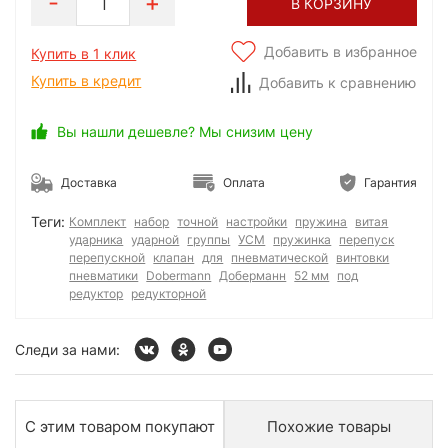
1
В КОРЗИНУ
Добавить в избранное
Купить в 1 клик
Купить в кредит
Добавить к сравнению
Вы нашли дешевле? Мы снизим цену
Доставка
Оплата
Гарантия
Теги:
Комплект
набор
точной
настройки
пружина
витая
ударника
ударной
группы
УСМ
пружинка
перепуск
перепускной
клапан
для
пневматической
винтовки
пневматики
Dobermann
Доберманн
52 мм
под
редуктор
редукторной
Следи за нами:
С этим товаром покупают
Похожие товары