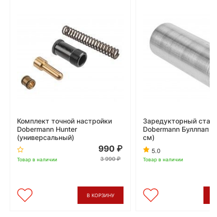
Комплект точной настройки
Заредукторный стак
Dobermann Hunter
Dobermann Буллпап (5
(универсальный)
см)
990
5.0
3 990
Товар в наличии
Товар в наличии
В КОРЗИНУ
В