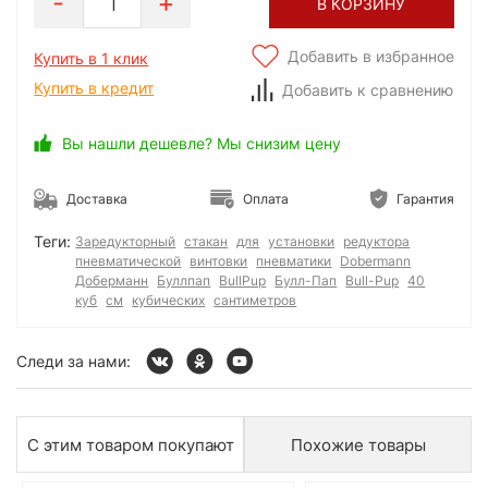
1
В КОРЗИНУ
Добавить в избранное
Купить в 1 клик
Купить в кредит
Добавить к сравнению
Вы нашли дешевле? Мы снизим цену
Доставка
Оплата
Гарантия
Теги:
Заредукторный
стакан
для
установки
редуктора
пневматической
винтовки
пневматики
Dobermann
Доберманн
Буллпап
BullPup
Булл-Пап
Bull-Pup
40
куб
см
кубических
сантиметров
Следи за нами:
С этим товаром покупают
Похожие товары