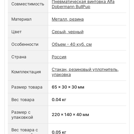
Пневматическая винтовка Alfa
Совместимость
Dobermann BullPup
Материал
Металл, резина
Цвет
Серый, черный
Особенности
Объем - 40 куб. см
Страна
Россия
Стакан, резиновый уплотнитель,
Комплектация
упаковка
Размер товара
65 x 30 x 30 мм
Вес товара
0.04 кг
Размер с
220 x 140 x 40 мм
упаковкой
Вес товара с
0.05 кг