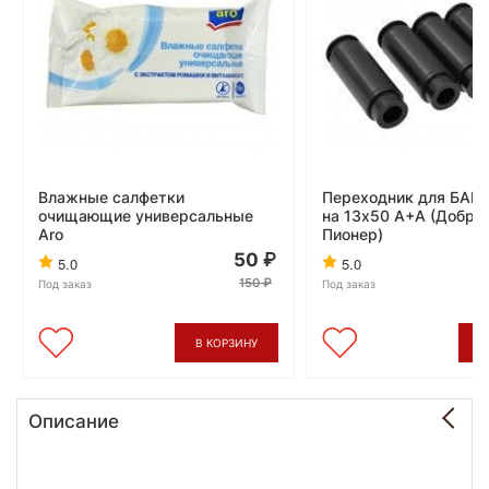
Влажные салфетки
Переходник для БАМ 
очищающие универсальные
на 13x50 А+А (Добры
Aro
Пионер)
50
5.0
5.0
150
Под заказ
Под заказ
В КОРЗИНУ
В
Описание