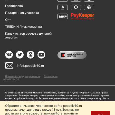
Гравировка
Подарочная упаковка
Опт
TREID-IN / Комиссионка
Калькулятор расчета дульной
энергии
info@popadiv10.ru
Политика конфиденциальности
Согласие на
обработку ПД
© 2013-2026 Интернет-магазин пневматики, арбалетов и луков – PopadiV10.ru. Все права
защищены. Вся информация, размещенная на сайте, носит информационный характер и не
является публичной офертой. Технические данные и комплект поставки товаров могут быть
изменены производителем без уведомления
ИП Жарук Александр Сергеевич, ОГРНИП: 314504704200042
Обратите внимание, что контент сайта popadiv10.ru
Пользуясь сайтом Popadiv10.ru, пользователь автоматически соглашается с условиями,
предназначен для лиц старше 18 лет. Если вы не
прописанными в
Политике конфиденциальности
достигли этого возраста, пожалуйста, покиньте