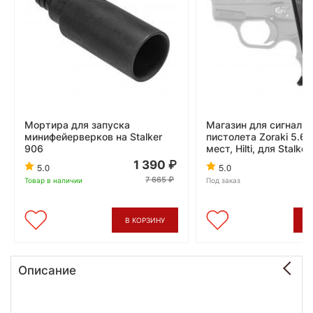
Мортира для запуска
Магазин для сигнальн
минифейерверков на Stalker
пистолета Zoraki 5.6x
906
мест, Hilti, для Stalke
1 390
5.0
5.0
7 665
Товар в наличии
Под заказ
В КОРЗИНУ
В
Описание