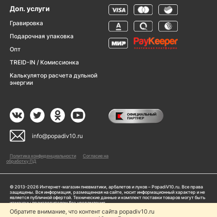
Доп. услуги
Гравировка
Подарочная упаковка
Опт
TREID-IN / Комиссионка
Калькулятор расчета дульной
энергии
info@popadiv10.ru
Политика конфиденциальности
Согласие на
обработку ПД
© 2013-2026 Интернет-магазин пневматики, арбалетов и луков – PopadiV10.ru. Все права
защищены. Вся информация, размещенная на сайте, носит информационный характер и не
является публичной офертой. Технические данные и комплект поставки товаров могут быть
изменены производителем без уведомления
ИП Жарук Александр Сергеевич, ОГРНИП: 314504704200042
Обратите внимание, что контент сайта popadiv10.ru