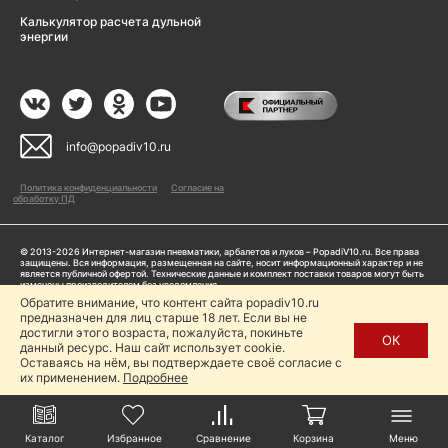
Калькулятор расчета дульной
энергии
info@popadiv10.ru
Политика конфиденциальности
Согласие на
обработку ПД
© 2013-2026 Интернет-магазин пневматики, арбалетов и луков – PopadiV10.ru. Все права
защищены. Вся информация, размещенная на сайте, носит информационный характер и не
является публичной офертой. Технические данные и комплект поставки товаров могут быть
изменены производителем без уведомления
ИП Жарук Александр Сергеевич, ОГРНИП: 314504704200042
Обратите внимание, что контент сайта popadiv10.ru
Пользуясь сайтом Popadiv10.ru, пользователь автоматически соглашается с условиями,
предназначен для лиц старше 18 лет. Если вы не
прописанными в
Политике конфиденциальности
достигли этого возраста, пожалуйста, покиньте
ОК
данный ресурс. Наш сайт использует cookie.
Копирование любой информации (тексты, фото, видео и др.) с сайта Popadiv10 запрещено,
за исключением наличия письменного согласия администрации сайта Popadiv10.
Оставаясь на нём, вы подтверждаете своё согласие с
их применением.
Подробнее
Каталог
Избранное
Сравнение
Корзина
Меню