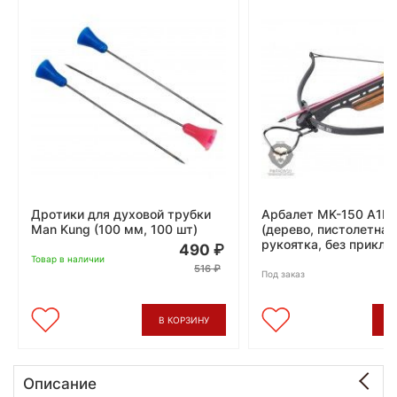
Дротики для духовой трубки
Арбалет MK-150 A1H 
Man Kung (100 мм, 100 шт)
(дерево, пистолетная
рукоятка, без прикла
490
Товар в наличии
516
Под заказ
В КОРЗИНУ
В
Описание