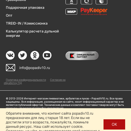
Подарочная упаковка
Опт
TREID-IN / Комиссионка
Калькулятор расчета дульной
энергии
info@popadiv10.ru
Политика конфиденциальности
Согласие на
обработку ПД
© 2013-2026 Интернет-магазин пневматики, арбалетов и луков – PopadiV10.ru. Все права
защищены. Вся информация, размещенная на сайте, носит информационный характер и не
является публичной офертой. Технические данные и комплект поставки товаров могут быть
изменены производителем без уведомления
ИП Жарук Александр Сергеевич, ОГРНИП: 314504704200042
Обратите внимание, что контент сайта popadiv10.ru
Пользуясь сайтом Popadiv10.ru, пользователь автоматически соглашается с условиями,
предназначен для лиц старше 18 лет. Если вы не
прописанными в
Политике конфиденциальности
достигли этого возраста, пожалуйста, покиньте
ОК
данный ресурс. Наш сайт использует cookie.
Копирование любой информации (тексты, фото, видео и др.) с сайта Popadiv10 запрещено,
за исключением наличия письменного согласия администрации сайта Popadiv10.
Оставаясь на нём, вы подтверждаете своё согласие с