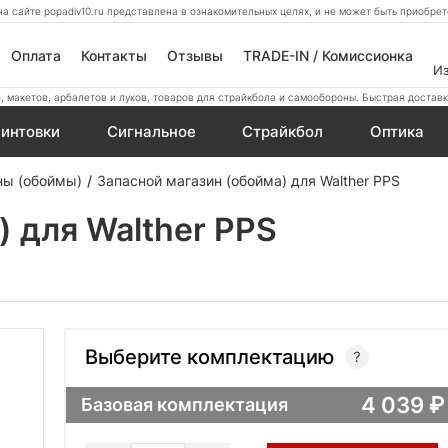
а сайте popadiv10.ru представлена в ознакомительных целях, и не может быть приобр
Оплата
Контакты
Отзывы
TRADE-IN / Комиссионка
И
 макетов, арбалетов и луков, товаров для страйкбола и самообороны. Быстрая доставк
интовки
Сигнальное
Страйкбол
Оптика
ны (обоймы)
Запасной магазин (обойма) для Walther PPS
) для Walther PPS
Выберите комплектацию
4 039
Базовая комплектация