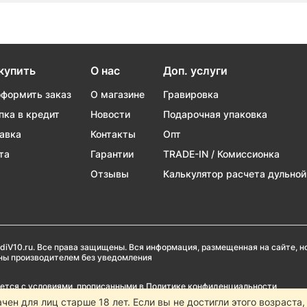
купить
О нас
Доп. услуги
оформить заказ
О магазине
Гравировка
пка в кредит
Новости
Подарочная упаковка
авка
Контакты
Опт
та
Гарантии
TRADE-IN / Комиссионка
Отзывы
Калькулятор расчета дульной
diV10.ru. Все права защищены. Вся информация, размещенная на сайте, 
ены производителем без уведомления
ается с условиями, прописанными в
Политике конфиденциальности
ачен для лиц старше 18 лет. Если вы не достигли этого возраста
Popadiv10 запрещено, за исключением наличия письменного согласия адми