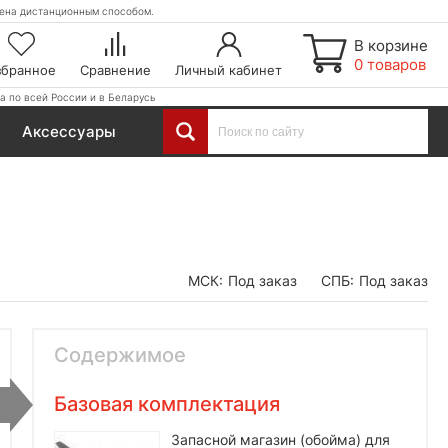
етена дистанционным способом.
В корзине
0 товаров
збранное
Сравнение
Личный кабинет
а по всей России и в Беларусь
Аксессуары
МСК:
Под заказ
СПБ:
Под заказ
Содержимое
Базовая комплектация
Запасной магазин (обойма) для