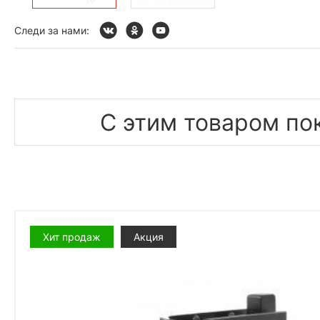
Следи за нами:
С этим товаром по
Хит продаж
Акция