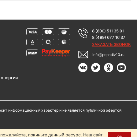
8 (800) 511 35 01
8 (499) 677 16 37
ЗАКАЗАТЬ ЗВОНОК
info@popadiv10.ru
 энергии
носит информационный характер и не является публичной офертой.
, пожалуйста, покиньте данный ресурс. Наш сайт
нистрации сайта Popadiv10.