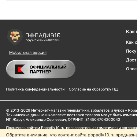
Как 
Как 
Поку
Мобильная версия
Дост
Опла
Политика конфиденциальности
Согласие на обработку ПД
© 2013-2026 Интернет-магазин пневматики, арбалетов и луков – Popa
Технические данные и комплект поставки товаров могут быть измен
ИП Жарук Александр Сергеевич, ОГРНИП: 314504704200042
Пользуясь сайтом Popadiv10.ru, пользователь автоматически соглаш
Обратите внимание, что контент сайта popadiv10.ru предназн
Копирование любой информации (тексты, фото, видео и др.) с сайта 