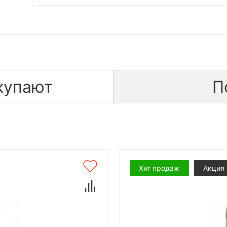
купают
П
Хит продаж
Акция