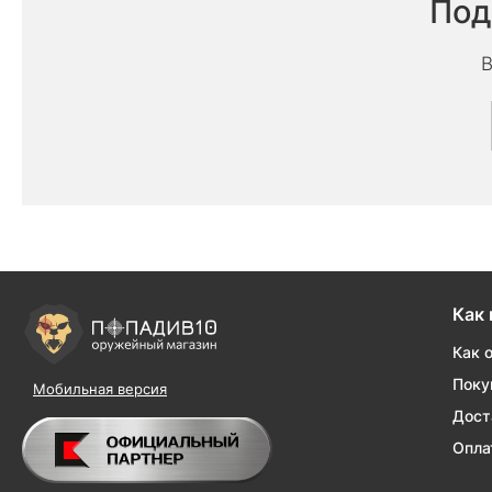
Под
В
Как 
Как 
Поку
Мобильная версия
Дост
Опла