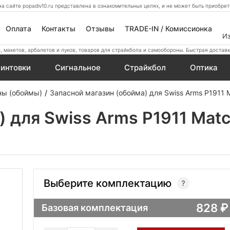
а сайте popadiv10.ru представлена в ознакомительных целях, и не может быть приобр
Оплата
Контакты
Отзывы
TRADE-IN / Комиссионка
И
 макетов, арбалетов и луков, товаров для страйкбола и самообороны. Быстрая доставк
интовки
Сигнальное
Страйкбол
Оптика
ны (обоймы)
Запасной магазин (обойма) для Swiss Arms P1911 
) для Swiss Arms P1911 Matc
Выберите комплектацию
828
Базовая комплектация