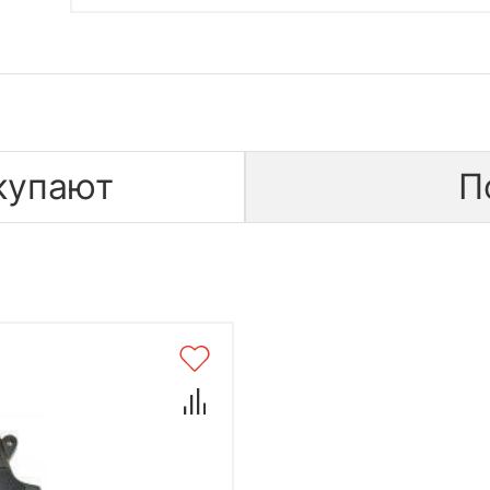
купают
П