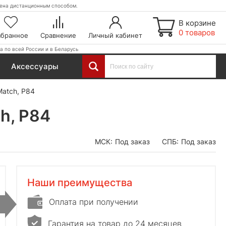
етена дистанционным способом.
В корзине
0 товаров
збранное
Сравнение
Личный кабинет
а по всей России и в Беларусь
Аксессуары
Match, P84
h, P84
МСК:
Под заказ
СПБ:
Под заказ
Наши преимущества
Оплата при получении
Гарантия на товар до 24 месяцев