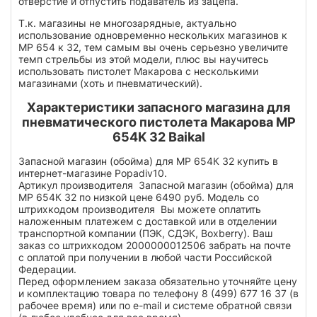
отверстие и отпустить подаватель из зацепа.
Т.к. магазины не многозарядные, актуально
использование одновременно нескольких магазинов к
МР 654 к 32, тем самым вы очень серьезно увеличите
темп стрельбы из этой модели, плюс вы научитесь
использовать пистолет Макарова с несколькими
магазинами (хоть и пневматический).
Характеристики запасного магазина для
пневматического пистолета Макарова MP
654K 32 Baikal
Запасной магазин (обойма) для МР 654К 32 купить в
интернет-магазине Popadiv10.
Артикул производителя Запасной магазин (обойма) для
МР 654К 32 по низкой цене 6490 руб. Модель со
штрихкодом производителя Вы можете оплатить
наложенным платежем с доставкой или в отделении
транспортной компании (ПЭК, СДЭК, Boxberry). Ваш
заказ со штрихкодом 2000000012506 забрать на почте
с оплатой при получении в любой части Российской
Федерации.
Перед оформлением заказа обязательно уточняйте цену
и комплектацию товара по телефону 8 (499) 677 16 37 (в
рабочее время) или по e-mail и системе обратной связи