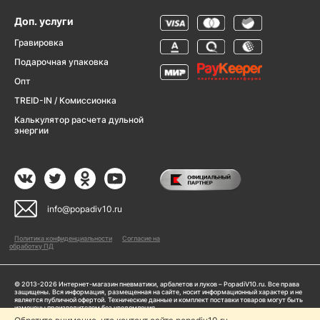
Доп. услуги
Гравировка
Подарочная упаковка
Опт
TREID-IN / Комиссионка
Калькулятор расчета дульной
энергии
info@popadiv10.ru
Политика конфиденциальности
Согласие на
обработку ПД
© 2013-2026 Интернет-магазин пневматики, арбалетов и луков – PopadiV10.ru. Все права
защищены. Вся информация, размещенная на сайте, носит информационный характер и не
является публичной офертой. Технические данные и комплект поставки товаров могут быть
изменены производителем без уведомления
ИП Жарук Александр Сергеевич, ОГРНИП: 314504704200042