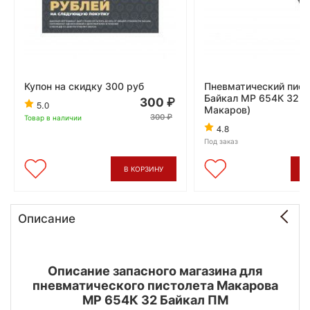
Купон на скидку 300 руб
Пневматический пист
Байкал МР 654К 32 (
300
5.0
Макаров)
300
Товар в наличии
2
4.8
Под заказ
В КОРЗИНУ
В
Описание
Описание запасного магазина для
пневматического пистолета Макарова
МР 654К 32 Байкал ПМ