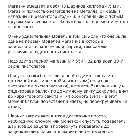
Магазин вмещает в себя
13 шариков
калибра 4.5 мм.
Магазин полностью изготовлен из металла, он самый
надежный и ремонтопригодный. В сравнении с любым
другим магазином этот обслуживается и ремонтируется
на коленках.
Очень удивительная модель в том смысле что она была
одна из первых моделей магазина в которые
заряжаются и баллончик и шарики, тем самым
увеличивая надежность пистолета.
Подходит запасной магазин МР 654К 32 для всей 30-й
серии пистолетов.
Для установки баллончика необходимо выкрутить
дожимной винт манеткой или ключом( если ваш
пистолет им укомплектован), вставить баллон в нишу и
отцентровав баллон по дожимному винту докрутить винт
до характерного свиста + 1/4 оборота винта ( в этот
момент баллон перестанет шипеть, но перекручивать не
стоит.)
Шарики загружаются тоже достаточно просто,
необходимо ключом или монеткой опустить подаватель
шариков до зацепа и провернуть подаватель до
защелкивания. Засыпать шарики через выходное