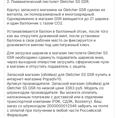
2.
Пневматический пистолет
Gletcher SS GSR
.
Корпус запасного магазина на Gletcher GSR сделан из
металла, он полноразмерный и многозарядный.
Одновременно в магазин GSR вмещается до
21 шарика
и один баллончик с газом СО2.
Устанавливается баллон в баллонный отсек, после того
как вы открутите дожимной винт, после установки
баллона в свое рабочее место он фиксируется и
дожимается винтом под шестигранный ключ.
Для загрузки шариков в магазин пистолета Gletcher SS
GSR необходимо сдвинуть подаватель шариков вниз,
через выходное отверстие загрузить сферические пули
в магазин и отпустить подаватель с зацепа.
Запасной магазин (обойма) для Gletcher SS GSR купить в
интернет-магазине Popadiv10.
Артикул производителя Запасной магазин (обойма) для
Gletcher SS GSR по низкой цене 3363 руб. Модель со
штрихкодом производителя Вы можете оплатить
наложенным платежем с доставкой или в отделении
транспортной компании (ПЭК, СДЭК, Boxberry). Ваш
заказ со штрихкодом 2000000012346 забрать на почте
с оплатой при получении в любой части Российской
Федерации.