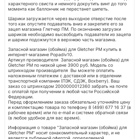
характерного свиста и немного докрутить винт до того
момента как баллончик не перестанет шипеть.
Шарики загружается через выходное отверстие после
того как опустите подаватель вниз и закрепите его за
зацеп магазина Глетчер ПМ. По окончанию загрузки
шариков необходимо высвободить подаватели из зацепа
и шарики подожмутся в верхнюю часть магазина.
Запасной магазин (обойма) для Gletcher PM купить в
интернет-магазине Popadiv10.
Артикул производителя Запасной магазин (обойма) для
Gletcher PM по низкой цене 3900 руб. Модель со
штрихкодом производителя Вы можете оплатить
наложенным платежем с доставкой или в отделении
транспортной компании (ПЭК, СДЭК, Boxberry). Ваш
заказ со штрихкодом 2000000012360 забрать на почте
с оплатой при получении в любой части Российской
Федерации.
Перед оформлением заказа обязательно уточняйте цену
и комплектацию товара по телефону 8 (499) 677 16 37 (в
рабочее время) или по e-mail и системе обратной связи
(в любое удобное для вас время).
Информация о товаре "Запасной магазин (обойма) для
Gletcher PM" носит ознакомительный характер, и не
является публичной офертой, определяемой