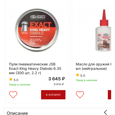
Пули пневматические JSB
Масло для оружия Ру
Exact King Heavy Diabolo 6.35
мл (нейтральное)
мм (300 шт, 2.2 г)
5.0
3 645
5.0
Товар в наличии
9 812
Товар в наличии
В КОРЗИНУ
В
Описание