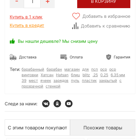
1
В КОРЗИНУ
Добавить в избранное
Купить в 1 клик
Купить в кредит
Добавить к сравнению
Вы нашли дешевле? Мы снизим цену
Доставка
Оплата
Гарантия
Теги:
барабанный
барабан
магазин
для
псп
рср
pcp
винтовки
Хатсан
Hatsan
блиц
blitz
.25
0.25
6.35 мм
39
мест
ячеек
зарядов
пуль
пластик
закрытый
с
прозрачной
стенкой
Следи за нами:
С этим товаром покупают
Похожие товары