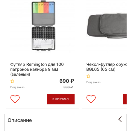
Футляр Remington для 100
Чехол-футляр оруже
патронов калибра 9 мм
BGL65 (65 см)
(зеленый)
690
Под заказ
990
Под заказ
В КОРЗИНУ
В
Описание