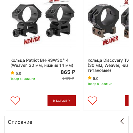
Кольца Patriot BH-RSW30/14
Кольца Discovery Two
(Weaver, 30 мм, низкие 14 мм)
(30 мм, Weaver, низки
титановые)
865
5.0
5.0
3 176
Товар в наличии
Товар в наличии
В КОРЗИНУ
В
Описание