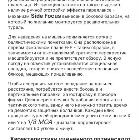
владельца. Из функционала можно также выделить
наличие ручной отстройки эффекта параллакса -
Side Focus
механизм
вынесен в боковой барабан, на
который по желанию монтируется расширительная
турель.
Для наведения на мишень применяется сетка с
баллистическими пометками. Она расположена в
первом фокальном плане FFP - таким образом, в
зависимости от выставляемой кратности перекрестие
масштабируется и не препятствует обзору. В ясную
погоду на объектив устанавливается специальная
насадка, которая снижает воздействие солнечных
бликов, мешающих прицеливанию.
Чтобы совершить меткое попадание на дальнее
расстояние, потребуется внести боковые и
вертикальные поправки. За юстировку в приборе
фирмы Дискавери отвечают барабанчики открытого
тактического типа, ввиду чего не нужно тратить время
на демонтаж защитных колпачков. Каждый клик
вращения турелей приводит к смещению сетки по оси X
1/8 MOA
или Y на
- диапазон корректировок
составляет 60 угловых минут.
Характеристики уцененного оптического