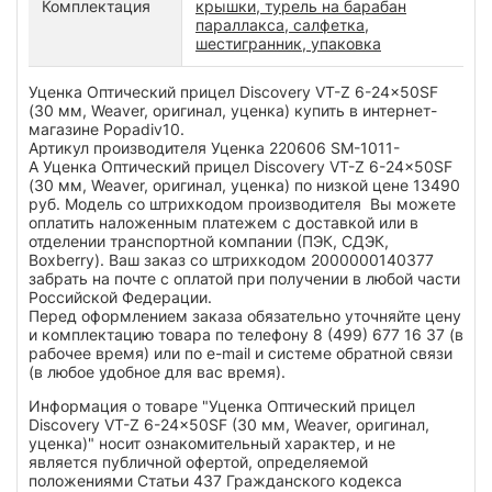
Комплектация
крышки, турель на барабан
параллакса, салфетка,
шестигранник, упаковка
Уценка Оптический прицел Discovery VT-Z 6-24x50SF
(30 мм, Weaver, оригинал, уценка) купить в интернет-
магазине Popadiv10.
Артикул производителя Уценка 220606 SM-1011-
A Уценка Оптический прицел Discovery VT-Z 6-24x50SF
(30 мм, Weaver, оригинал, уценка) по низкой цене 13490
руб. Модель со штрихкодом производителя Вы можете
оплатить наложенным платежем с доставкой или в
отделении транспортной компании (ПЭК, СДЭК,
Boxberry). Ваш заказ со штрихкодом 2000000140377
забрать на почте с оплатой при получении в любой части
Российской Федерации.
Перед оформлением заказа обязательно уточняйте цену
и комплектацию товара по телефону 8 (499) 677 16 37 (в
рабочее время) или по e-mail и системе обратной связи
(в любое удобное для вас время).
Информация о товаре "Уценка Оптический прицел
Discovery VT-Z 6-24x50SF (30 мм, Weaver, оригинал,
уценка)" носит ознакомительный характер, и не
является публичной офертой, определяемой
положениями Статьи 437 Гражданского кодекса