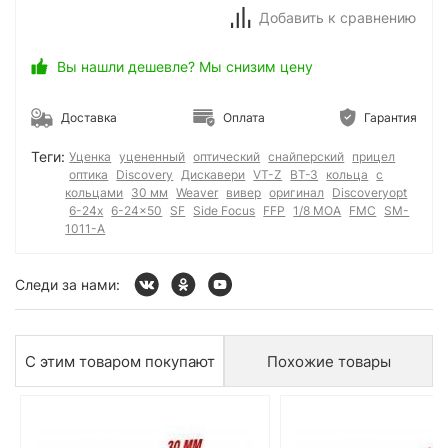
Добавить к сравнению
Вы нашли дешевле? Мы снизим цену
Доставка
Оплата
Гарантия
Теги:
Уценка
уцененный
оптический
снайперский
прицел
оптика
Discovery
Дискавери
VT-Z
ВТ-З
кольца
с
кольцами
30 мм
Weaver
вивер
оригинал
Discoveryopt
6-24x
6-24x50
SF
Side Focus
FFP
1/8 MOA
FMC
SM-
1011-A
Следи за нами:
С этим товаром покупают
Похожие товары