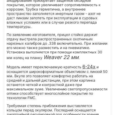
анодирования приобретает защитное оксидное
покрытие, которое увеличивает сопротивляемость к
коррозии. Трубка герметична, а внутреннее
пространство заполняется инертным газом - азот не
даст линзам запотеть при эксплуатации в суровых
влажных условиях или в случае резкого перепада
температуры.
По заявлению изготовителя, прицел стойко держит
отдачу выстрела распространенных охотничьих
нарезных калибров до .338 включительно. При желании
его можно также разместить и на пневматике.
Установка выполняется при помощи комплектных 30
Weaver 22 мм
мм колец на планку
.
6-24x
Модель имеет переключаемую кратность
и
оснащается широкоформатным объективом с линзой 50
мм. Вкупе это позволяет комфортно работать на
средней и дальней дистанции, при этом картинка
останется четкой и контрастной даже при
максимальном зуме. Увеличению светопропускаемости
оптики способствует многослойное покрытие по
технологии FMC.
Требуемая степень приближения выставляется
кольцом перед окуляром. Последний оснащается
диоптрийной регулировкой под особенности зрения