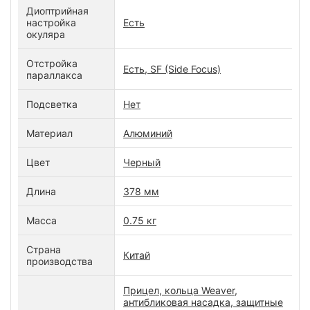
Диоптрийная
настройка
Есть
окуляра
Отстройка
Есть, SF (Side Focus)
параллакса
Подсветка
Нет
Материал
Алюминий
Цвет
Черный
Длина
378 мм
Масса
0.75 кг
Страна
Китай
производства
Прицел, кольца Weaver,
антибликовая насадка, защитные