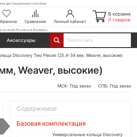
етена дистанционным способом.
В корзине
0 товаров
збранное
Сравнение
Личный кабинет
а по всей России и в Беларусь
Аксессуары
льца Discovery Two Pieces (25.4-34 мм, Weaver, высокие)
мм, Weaver, высокие)
МСК:
Под заказ
СПБ:
Под заказ
Содержимое
Базовая комплектация
Универсальные кольца Discovery