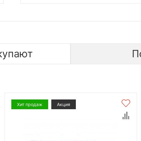
купают
П
Хит продаж
Акция