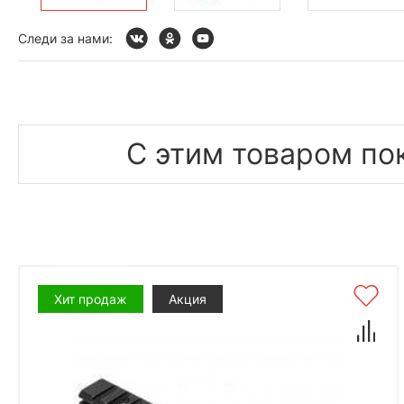
Следи за нами:
С этим товаром по
Хит продаж
Акция