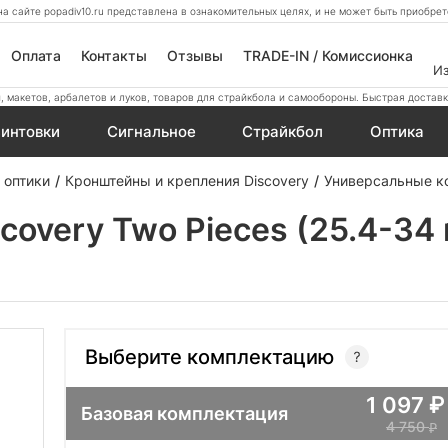
а сайте popadiv10.ru представлена в ознакомительных целях, и не может быть приобр
Оплата
Контакты
Отзывы
TRADE-IN / Комиссионка
И
 макетов, арбалетов и луков, товаров для страйкбола и самообороны. Быстрая доставк
интовки
Сигнальное
Страйкбол
Оптика
 оптики
Кронштейны и крепления Discovery
Универсальные ко
overy Two Pieces (25.4-34 
Выберите комплектацию
1 097
Базовая комплектация
4 750