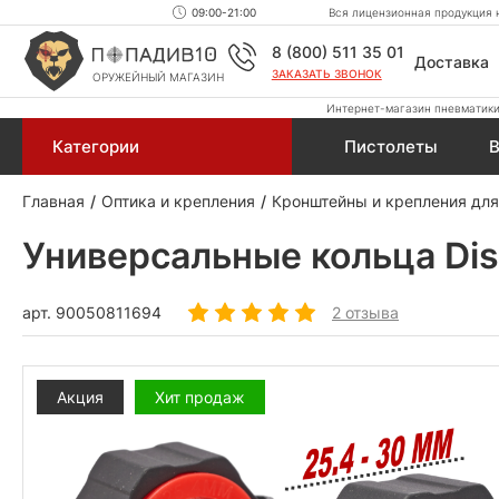
09:00-21:00
Вся лицензионная продукция н
8 (800) 511 35 01
Доставка
ЗАКАЗАТЬ ЗВОНОК
ОРУЖЕЙНЫЙ МАГАЗИН
Интернет-магазин пневматики,
Категории
Пистолеты
В
Главная
Оптика и крепления
Кронштейны и крепления для
Универсальные кольца Disc
арт.
90050811694
2 отзыва
Акция
Хит продаж