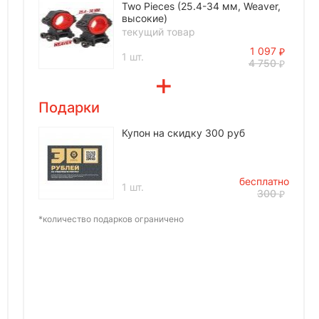
Two Pieces (25.4-34 мм, Weaver,
высокие)
текущий товар
1 097
1 шт.
4 750
Подарки
Купон на скидку 300 руб
бесплатно
1 шт.
300
*количество подарков ограничено