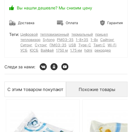
Вы нашли дешевле? Мы снизим цену
Доставка
Оплата
Гарантия
Теги:
Цифровой
тепловизионный
термальный
прицел
тепловизор
Sytong
PM03-35
1-8x35
1-8x
Сайтонг
Ситонг
Сутонг
ПМ03-35
USB
Type-C
Таип С
Wi-Fi
УСБ
ЮСБ
Вайфай
1750 м
1.75 км
hdmi
рекордер
Следи за нами:
С этим товаром покупают
Похожие товары