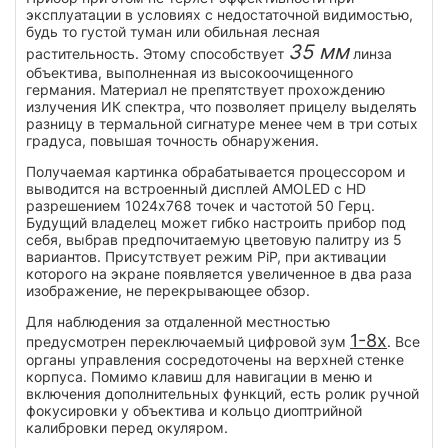
эксплуатации в условиях с недостаточной видимостью,
будь то густой туман или обильная лесная
35 мм
растительность. Этому способствует
линза
объектива, выполненная из высокоочищенного
германия. Материал не препятствует прохождению
излучения ИК спектра, что позволяет прицелу выделять
разницу в термальной сигнатуре менее чем в три сотых
градуса, повышая точность обнаружения.
Получаемая картинка обрабатывается процессором и
выводится на встроенный дисплей AMOLED с HD
разрешением 1024x768 точек и частотой 50 Герц.
Будущий владелец может гибко настроить прибор под
себя, выбрав предпочитаемую цветовую палитру из 5
вариантов. Присутствует режим PiP, при активации
которого на экране появляется увеличенное в два раза
изображение, не перекрывающее обзор.
Для наблюдения за отдаленной местностью
1-8x
предусмотрен переключаемый цифровой зум
. Все
органы управления сосредоточены на верхней стенке
корпуса. Помимо клавиш для навигации в меню и
включения дополнительных функций, есть ролик ручной
фокусировки у объектива и кольцо диоптрийной
калибровки перед окуляром.