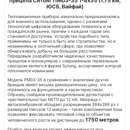
прицела Ситонг ПМ03-35 1-8х35 (1.75 км,
ЮСБ, Вайфай)
Тепловизионные приборы изначально предназначались
для военного использования, однако с развитием
технологий цифровое оборудование появилось и на
гражданском рынке, причем с каждым годом оно
становится доступнее. Устройства подобного типа
применимы не только в быту или строительстве, но и
незаменимы в охотничьей сфере, где позволяют
обнаруживать добычу на большом расстоянии.
Передовым разработчиком надежных качественных
прицелов и монокуляров с современным термальным
сенсором является фирма Sytong, ассортимент которой
пополнился новинками.
Модель PM03-35 в сравнении с аналогами других
брендов имеет весьма демократичную цену, что не
отразилось на функционале и характеристиках.
Образец снабдили производительным детектором с
чувствительностью NETD до 12 mK. Матрица с
автокалибровкой обладает разрешением 384x288 px с
размером пикселя 12 микрон - такая компонентная база
позволяет фиксировать тепловой след от объектов
1750 метров
человеческого роста на дистанции до
.
Прибор при этом не теряет эффективности при