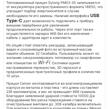
Тепловизионный прицел Sytong PM03-35 запитывается
от аккумулятора распространенного формата 18650, что
упрощает подбор энергоносителя в случае
USB
необходимости его замены. Наличие интерфейса
Type-C
дает возможность подключить к прибору
внешние павербанки для увеличения
продолжительности работы. Через этот порт также
осуществляется зарядка АКБ без его извлечения -
кабель с адаптером идет в комплекте.
Из опций стоит отметить рекордер, записывающий
видео и сохраняющий фото во встроенный массив
памяти объемом 32 Гигабайта. Пользователь может по
желанию синхронизировать тепловизор со смартфоном
Wi-Fi
или планшетом по
. Охотники оценят
настраиваемое перекрестие, 3D гироскоп и
предзаписанные пристрелочные профили в количестве
10 штук.
Прицел Ситонг изготавливается во влагонепроницаемом
корпусе из металла и пластика - его длина составляет
226 миллиметров, а вес не превышает 668 граммов.
Благодаря заявленной ударной стойкости 10000 Дж
оборудование без риска повреждения ставится на
огнестрельные винтовки до .308 калибра включительно.
Для монтажа применяется кронштейн на планку Weaver