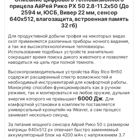
прицела АйРей Рико РХ 50 2.8-11.2x50 (До
2594 м, ЮСБ, Вивер 22 мм, сенсор
640x512, влагозащита, встроенная память
32 гб)
Для продуктивной добычи трофея на некоторых видах
охот применяются различные приборы ночного видения,
а так же высокотехнологичные тепловизоры.
Использование подобных устройств значительно
сокращает время поиска дикого животного и позволяет
наводиться на цель при полной темноте.
Высокопроизводительные устройства iRay Rico RH50
содержат расширенный спектр возможностей и
необходимый инструментарий для комфортной работы.
Монокуляр способен функционировать как в ручном
режиме, так и монтироваться на любое оружие, дульная
6000 Дж
энергия которого не превышает
. Для
комфортной установки в комплекте поставляется
универсальный кронштейн на Weaver, а сам процесс
занимает несколько секунд.
За питание мощного сенсора Айрей Рико 50 с размером
матрицы 640x512 px отвечает быстро заменяемый
аккумуляторный блок на 4200 мАч с напряжением 3.7