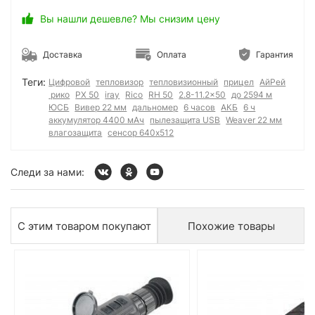
Вы нашли дешевле? Мы снизим цену
Доставка
Оплата
Гарантия
Теги:
Цифровой
тепловизор
тепловизионный
прицел
АйРей
рико
РХ 50
iray
Rico
RH 50
2.8-11.2x50
до 2594 м
ЮСБ
Вивер 22 мм
дальномер
6 часов
АКБ
6 ч
аккумулятор 4400 мАч
пылезащита USB
Weaver 22 мм
влагозащита
сенсор 640x512
Следи за нами:
С этим товаром покупают
Похожие товары