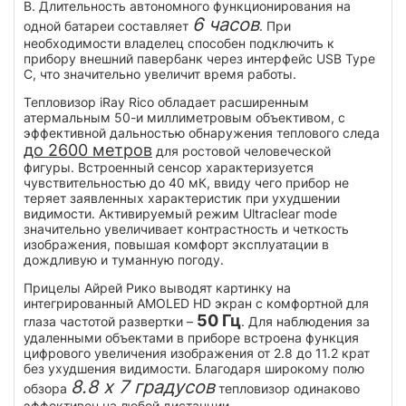
В. Длительность автономного функционирования на
6 часов
одной батареи составляет
. При
необходимости владелец способен подключить к
прибору внешний павербанк через интерфейс USB Type
C, что значительно увеличит время работы.
Тепловизор iRay Rico обладает расширенным
атермальным 50-и миллиметровым объективом, с
эффективной дальностью обнаружения теплового следа
до 2600 метров
для ростовой человеческой
фигуры. Встроенный сенсор характеризуется
чувствительностью до 40 мК, ввиду чего прибор не
теряет заявленных характеристик при ухудшении
видимости. Активируемый режим Ultraclear mode
значительно увеличивает контрастность и четкость
изображения, повышая комфорт эксплуатации в
дождливую и туманную погоду.
Прицелы Айрей Рико выводят картинку на
интегрированный AMOLED HD экран с комфортной для
50 Гц
глаза частотой развертки –
. Для наблюдения за
удаленными объектами в приборе встроена функция
цифрового увеличения изображения от 2.8 до 11.2 крат
без ухудшения видимости. Благодаря широкому полю
8.8 x 7 градусов
обзора
тепловизор одинаково
эффективен на любой дистанции.