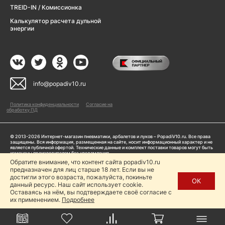
TREID-IN / Комиссионка
Калькулятор расчета дульной
энергии
info@popadiv10.ru
Политика конфиденциальности
Согласие на
обработку ПД
© 2013-2026 Интернет-магазин пневматики, арбалетов и луков – PopadiV10.ru. Все права
защищены. Вся информация, размещенная на сайте, носит информационный характер и не
является публичной офертой. Технические данные и комплект поставки товаров могут быть
изменены производителем без уведомления
ИП Жарук Александр Сергеевич, ОГРНИП: 314504704200042
Обратите внимание, что контент сайта popadiv10.ru
Пользуясь сайтом Popadiv10.ru, пользователь автоматически соглашается с условиями,
предназначен для лиц старше 18 лет. Если вы не
прописанными в
Политике конфиденциальности
достигли этого возраста, пожалуйста, покиньте
ОК
данный ресурс. Наш сайт использует cookie.
Копирование любой информации (тексты, фото, видео и др.) с сайта Popadiv10 запрещено,
за исключением наличия письменного согласия администрации сайта Popadiv10.
Оставаясь на нём, вы подтверждаете своё согласие с
их применением.
Подробнее