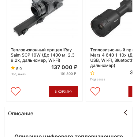
Тепловизионный прицел iRay
Тепловизионный приц
Saim SCP 19W (До 1400 м, 2.3-
Mars 4 640 1-10x (До
9.2x, дальномер, Wi-Fi)
USB, Wi-FI, Bluetooth,
дальномер)
137 000
5.0
33
191 800
Под заказ
Под заказ
В КОРЗИНУ
В
Описание
Описание цифрового тепловизионного