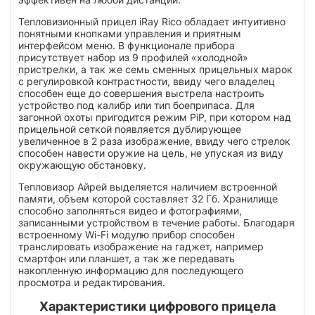
Тепловизионный прицел iRay Rico обладает интуитивно
понятными кнопками управления и приятным
интерфейсом меню. В функционале прибора
присутствует набор из 9 профилей «холодной»
пристрелки, а так же семь сменных прицельных марок
с регулировкой контрастности, ввиду чего владелец
способен еще до совершения выстрела настроить
устройство под калибр или тип боеприпаса. Для
загонной охоты пригодится режим PiP, при котором над
прицельной сеткой появляется дублирующее
увеличенное в 2 раза изображение, ввиду чего стрелок
способен навести оружие на цель, не упуская из виду
окружающую обстановку.
Тепловизор Айрей выделяется наличием встроенной
памяти, объем которой составляет 32 Гб. Хранилище
способно заполняться видео и фотографиями,
записанными устройством в течение работы. Благодаря
встроенному Wi-Fi модулю прибор способен
транслировать изображение на гаджет, например
смартфон или планшет, а так же передавать
накопленную информацию для последующего
просмотра и редактирования.
Характеристики цифрового прицела