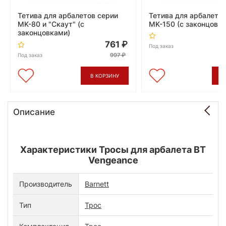
Тетива для арбалетов серии
Тетива для арбалето
MK-80 и "Скаут" (с
MK-150 (с законцовк
законцовками)
761
Под заказ
997
Под заказ
В КОРЗИНУ
В
Описание
Характеристики Тросы для арбалета BT
Vengeance
Производитель
Barnett
Тип
Трос