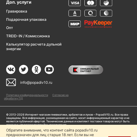
Доп. услуги
Гравировка
Подарочная упаковка
Опт
TREID-IN / Комиссионка
Калькулятор расчета дульной
энергии
info@popadiv10.ru
Политика конфиденциальности
Согласие на
обработку ПД
© 2013-2026 Интернет-магазин пневматики, арбалетов и луков – PopadiV10.ru. Все права
защищены. Вся информация, размещенная на сайте, носит информационный характер и не
является публичной офертой. Технические данные и комплект поставки товаров могут быть
изменены производителем без уведомления
ИП Жарук Александр Сергеевич, ОГРНИП: 314504704200042
Обратите внимание, что контент сайта popadiv10.ru
предназначен для лиц старше 18 лет. Если вы не
Пользуясь сайтом Popadiv10.ru, пользователь автоматически соглашается с условиями,