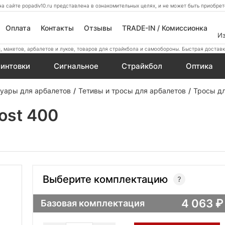
а сайте popadiv10.ru представлена в ознакомительных целях, и не может быть приобр
Оплата
Контакты
Отзывы
TRADE-IN / Комиссионка
И
 макетов, арбалетов и луков, товаров для страйкбола и самообороны. Быстрая доставк
интовки
Сигнальное
Страйкбол
Оптика
уары для арбалетов
Тетивы и тросы для арбалетов
Тросы дл
ost 400
Выберите комплектацию
4 063
Базовая комплектация