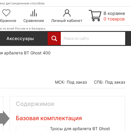
етена дистанционным способом.
В корзине
0 товаров
збранное
Сравнение
Личный кабинет
а по всей России и в Беларусь
Аксессуары
я арбалета BT Ghost 400
МСК:
Под заказ
СПБ:
Под заказ
Содержимое
Базовая комплектация
Тросы для арбалета BT Ghost