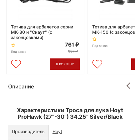
Тетива для арбалетов серии
Тетива для арбалето
MK-80 и "Скаут" (с
MK-150 (с законцовк
законцовками)
761
Под заказ
997
Под заказ
В КОРЗИНУ
В
Описание
Характеристики Троса для лука Hoyt
ProHawk (27"-30") 34.25" Silver/Black
Производитель
Hoyt