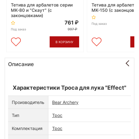
Тетива для арбалетов серии
Тетива для арбалето
MK-80 и "Скаут" (с
MK-150 (с законцовк
законцовками)
761
Под заказ
997
Под заказ
В КОРЗИНУ
В
Описание
Характеристики Троса для лука "Effect"
Производитель
Bear Archery
Тип
Трос
Комплектация
Трос