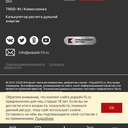
Опт
TREID-IN / Комиссионка
Калькулятор расчета дульной
энергии
info@popadiv10.ru
Политика конфиденциальности
Согласие на
обработку ПД
© 2013-2026 Интернет-магазин пневматики, арбалетов и луков – PopadiV10.ru. Все права
защищены. Вся информация, размещенная на сайте, носит информационный характер и не
является публичной офертой. Технические данные и комплект поставки товаров могут быть
изменены производителем без уведомления
ИП Жарук Александр Сергеевич, ОГРНИП: 314504704200042
Обратите внимание, что контент сайта popadiv10.ru
Пользуясь сайтом Popadiv10.ru, пользователь автоматически соглашается с условиями,
предназначен для лиц старше 18 лет. Если вы не
прописанными в
Политике конфиденциальности
достигли этого возраста, пожалуйста, покиньте
ОК
данный ресурс. Наш сайт использует cookie.
Копирование любой информации (тексты, фото, видео и др.) с сайта Popadiv10 запрещено,
за исключением наличия письменного согласия администрации сайта Popadiv10.
Оставаясь на нём, вы подтверждаете своё согласие с
их применением.
Подробнее