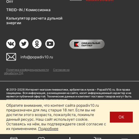
Опт
TREID-IN / Комиссионка
Калькулятор расчета дульной
энергии
info@popadiv10.ru
Политика конфиденциальности
Согласие на
обработку ПД
© 2013-2026 Интернет-магазин пневматики, арбалетов и луков – PopadiV10.ru. Все права
защищены. Вся информация, размещенная на сайте, носит информационный характер и не
является публичной офертой. Технические данные и комплект поставки товаров могут быть
изменены производителем без уведомления
ИП Жарук Александр Сергеевич, ОГРНИП: 314504704200042
Обратите внимание, что контент сайта popadiv10.ru
Пользуясь сайтом Popadiv10.ru, пользователь автоматически соглашается с условиями,
предназначен для лиц старше 18 лет. Если вы не
прописанными в
Политике конфиденциальности
достигли этого возраста, пожалуйста, покиньте
ОК
данный ресурс. Наш сайт использует cookie.
Копирование любой информации (тексты, фото, видео и др.) с сайта Popadiv10 запрещено,
за исключением наличия письменного согласия администрации сайта Popadiv10.
Оставаясь на нём, вы подтверждаете своё согласие с
их применением.
Подробнее