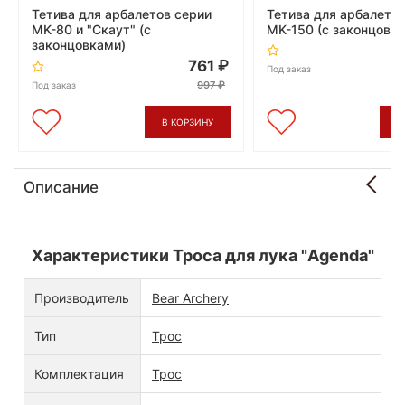
Тетива для арбалетов серии
Тетива для арбалето
MK-80 и "Скаут" (с
MK-150 (с законцовк
законцовками)
761
Под заказ
997
Под заказ
В КОРЗИНУ
В
Описание
Характеристики Троса для лука "Agenda"
Производитель
Bear Archery
Тип
Трос
Комплектация
Трос