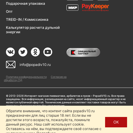
Подарочная упаковка
Опт
TREID-IN / Комиссионка
Калькулятор расчета дульной
энергии
info@popadiv10.ru
Политика конфиденциальности
Согласие на
обработку ПД
© 2013-2026 Интернет-магазин пневматики, арбалетов и луков – PopadiV10.ru. Все права
защищены. Вся информация, размещенная на сайте, носит информационный характер и не
является публичной офертой. Технические данные и комплект поставки товаров могут быть
изменены производителем без уведомления
ИП Жарук Александр Сергеевич, ОГРНИП: 314504704200042
Обратите внимание, что контент сайта popadiv10.ru
Пользуясь сайтом Popadiv10.ru, пользователь автоматически соглашается с условиями,
предназначен для лиц старше 18 лет. Если вы не
прописанными в
Политике конфиденциальности
достигли этого возраста, пожалуйста, покиньте
ОК
данный ресурс. Наш сайт использует cookie.
Копирование любой информации (тексты, фото, видео и др.) с сайта Popadiv10 запрещено,
за исключением наличия письменного согласия администрации сайта Popadiv10.
Оставаясь на нём, вы подтверждаете своё согласие с