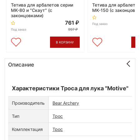
Тетива для арбалетов серии
Тетива для арбалето
MK-80 и "Скаут" (с
MK-150 (с законцовк
законцовками)
761
Под заказ
997
Под заказ
В КОРЗИНУ
В
Описание
Характеристики Троса для лука "Motive"
Производитель
Bear Archery
Тип
Трос
Комплектация
Трос