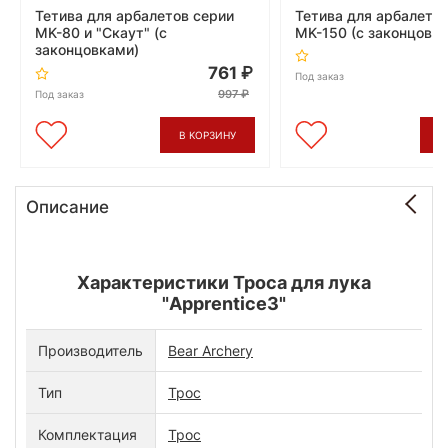
Тетива для арбалетов серии
Тетива для арбалето
MK-80 и "Скаут" (с
MK-150 (с законцовк
законцовками)
761
Под заказ
997
Под заказ
В КОРЗИНУ
В
Описание
Характеристики Троса для лука
"Apprentice3"
Производитель
Bear Archery
Тип
Трос
Комплектация
Трос