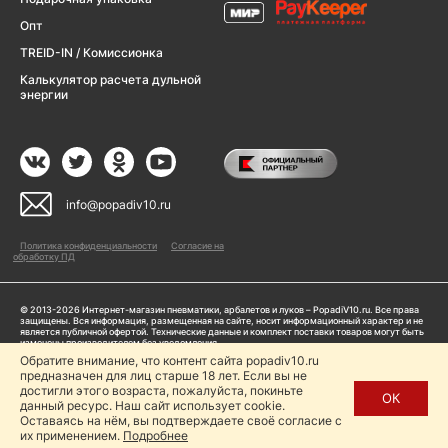
Опт
TREID-IN / Комиссионка
Калькулятор расчета дульной
энергии
info@popadiv10.ru
Политика конфиденциальности
Согласие на
обработку ПД
© 2013-2026 Интернет-магазин пневматики, арбалетов и луков – PopadiV10.ru. Все права
защищены. Вся информация, размещенная на сайте, носит информационный характер и не
является публичной офертой. Технические данные и комплект поставки товаров могут быть
изменены производителем без уведомления
ИП Жарук Александр Сергеевич, ОГРНИП: 314504704200042
Обратите внимание, что контент сайта popadiv10.ru
Пользуясь сайтом Popadiv10.ru, пользователь автоматически соглашается с условиями,
предназначен для лиц старше 18 лет. Если вы не
прописанными в
Политике конфиденциальности
достигли этого возраста, пожалуйста, покиньте
ОК
данный ресурс. Наш сайт использует cookie.
Копирование любой информации (тексты, фото, видео и др.) с сайта Popadiv10 запрещено,
за исключением наличия письменного согласия администрации сайта Popadiv10.
Оставаясь на нём, вы подтверждаете своё согласие с
их применением.
Подробнее