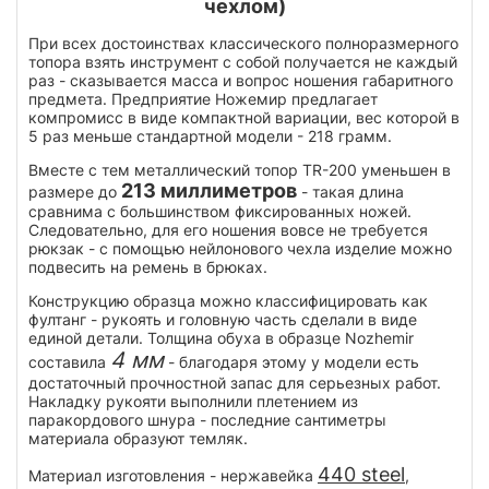
чехлом)
При всех достоинствах классического полноразмерного
топора взять инструмент с собой получается не каждый
раз - сказывается масса и вопрос ношения габаритного
предмета. Предприятие Ножемир предлагает
компромисс в виде компактной вариации, вес которой в
5 раз меньше стандартной модели - 218 грамм.
Вместе с тем металлический топор TR-200 уменьшен в
213 миллиметров
размере до
- такая длина
сравнима с большинством фиксированных ножей.
Следовательно, для его ношения вовсе не требуется
рюкзак - с помощью нейлонового чехла изделие можно
подвесить на ремень в брюках.
Конструкцию образца можно классифицировать как
фултанг - рукоять и головную часть сделали в виде
единой детали. Толщина обуха в образце Nozhemir
4 мм
составила
- благодаря этому у модели есть
достаточный прочностной запас для серьезных работ.
Накладку рукояти выполнили плетением из
паракордового шнура - последние сантиметры
материала образуют темляк.
440 steel
Материал изготовления - нержавейка
,