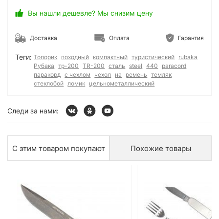
Вы нашли дешевле? Мы снизим цену
Доставка
Оплата
Гарантия
Теги:
Топорик
походный
компактный
туристический
rubaka
Рубака
тр-200
TR-200
сталь
steel
440
paracord
паракорд
с чехлом
чехол
на
ремень
темляк
стеклобой
ломик
цельнометаллический
Следи за нами:
С этим товаром покупают
Похожие товары