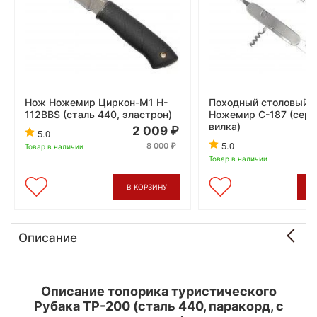
Нож Ножемир Циркон-М1 H-
Походный столовый 
112BBS (сталь 440, эластрон)
Ножемир C-187 (серы
вилка)
2 009
5.0
5.0
8 000
Товар в наличии
Товар в наличии
В КОРЗИНУ
В
Описание
Описание топорика туристического
Рубака ТР-200 (сталь 440, паракорд, с