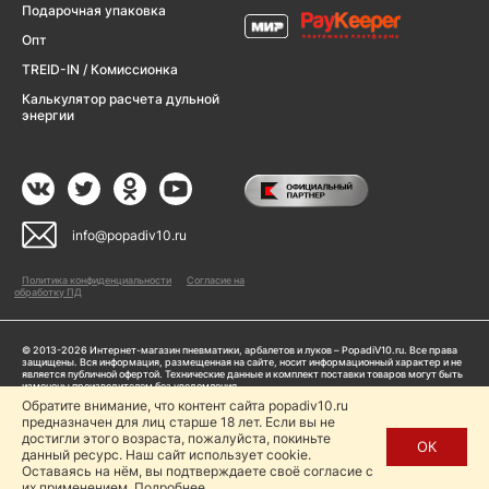
Подарочная упаковка
Опт
TREID-IN / Комиссионка
Калькулятор расчета дульной
энергии
info@popadiv10.ru
Политика конфиденциальности
Согласие на
обработку ПД
© 2013-2026 Интернет-магазин пневматики, арбалетов и луков – PopadiV10.ru. Все права
защищены. Вся информация, размещенная на сайте, носит информационный характер и не
является публичной офертой. Технические данные и комплект поставки товаров могут быть
изменены производителем без уведомления
ИП Жарук Александр Сергеевич, ОГРНИП: 314504704200042
Обратите внимание, что контент сайта popadiv10.ru
Пользуясь сайтом Popadiv10.ru, пользователь автоматически соглашается с условиями,
предназначен для лиц старше 18 лет. Если вы не
прописанными в
Политике конфиденциальности
достигли этого возраста, пожалуйста, покиньте
ОК
данный ресурс. Наш сайт использует cookie.
Копирование любой информации (тексты, фото, видео и др.) с сайта Popadiv10 запрещено,
за исключением наличия письменного согласия администрации сайта Popadiv10.
Оставаясь на нём, вы подтверждаете своё согласие с
их применением.
Подробнее