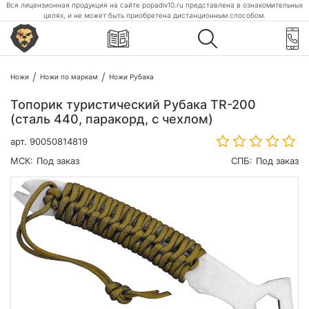
Вся лицензионная продукция на сайте popadiv10.ru представлена в ознакомительных
целях, и не может быть приобретена дистанционным способом.
Ножи
Ножи по маркам
Ножи Рубака
Топорик туристический Рубака TR-200
(сталь 440, паракорд, с чехлом)
арт.
90050814819
МСК:
Под заказ
СПБ:
Под заказ