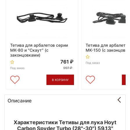
Тетива для арбалетов серии
Тетива для арбалето
MK-80 и "Скаут" (с
MK-150 (с законцовк
законцовками)
761
Под заказ
997
Под заказ
В КОРЗИНУ
В
Описание
Характеристики Тетивы для лука Hoyt
Carbon Spyder Turbo (28"-30") 59.13"