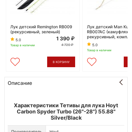
Лук детский Remington RB009
Лук детский Man Kun
(рекурсивный, зеленый)
RB007AC (камуфляж,
рекурсивный, компле
1 390
5.0
5.0
4 720
Товар в наличии
Товар в наличии
В КОРЗИНУ
В
Описание
Характеристики Тетивы для лука Hoyt
Carbon Spyder Turbo (26"-28") 55.88"
Silver/Black
Производитель
Hoyt