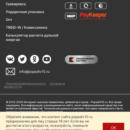
Гравировка
Подарочная упаковка
Опт
TREID-IN / Комиссионка
Калькулятор расчета дульной
энергии
info@popadiv10.ru
Политика конфиденциальности
Согласие на
обработку ПД
© 2013-2026 Интернет-магазин пневматики, арбалетов и луков – PopadiV10.ru. Все права
защищены. Вся информация, размещенная на сайте, носит информационный характер и не
является публичной офертой. Технические данные и комплект поставки товаров могут быть
изменены производителем без уведомления
ИП Жарук Александр Сергеевич, ОГРНИП: 314504704200042
Обратите внимание, что контент сайта popadiv10.ru
предназначен для лиц старше 18 лет. Если вы не
Пользуясь сайтом Popadiv10.ru, пользователь автоматически соглашается с условиями,
прописанными в
Политике конфиденциальности
достигли этого возраста, пожалуйста, покиньте
ОК
данный ресурс. Наш сайт использует cookie.
Копирование любой информации (тексты, фото, видео и др.) с сайта Popadiv10 запрещено,