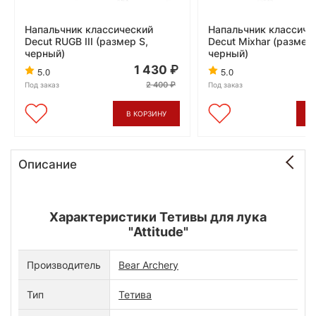
Напальчник классический
Напальчник классиче
Decut RUGB III (размер S,
Decut Mixhar (размер
черный)
черный)
1 430
5.0
5.0
2 400
Под заказ
Под заказ
В КОРЗИНУ
В
Описание
Характеристики Тетивы для лука
"Attitude"
Производитель
Bear Archery
Тип
Тетива