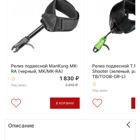
Релиз подвесной ManKung MK-
Релиз подвесной T.R.U
RA (черный, MK/MK-RA)
Shooter (зеленый, раз
TB/TOOB-GR-L)
1 830
3 815
Под заказ
Под заказ
В КОРЗИНУ
В
Описание