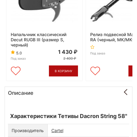
Напальчник классический
Релиз подвесной Man
Decut RUGB III (размер S,
RA (черный, MK/MK-R
черный)
1 430
5.0
Под заказ
2 400
Под заказ
В КОРЗИНУ
В
Описание
Характеристики Тетивы Dacron String 58"
Производитель
Cartel