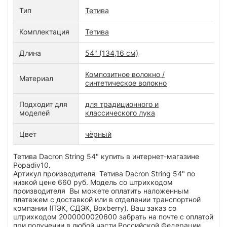
Тип
Тетива
Комплектация
Тетива
Длина
54" (134,16 см)
Композитное волокно /
Материал
синтетическое волокно
Подходит для
для традиционного и
моделей
классического лука
Цвет
чёрный
Тетива Dacron String 54" купить в интернет-магазине
Popadiv10.
Артикул производителя Тетива Dacron String 54" по
низкой цене 660 руб. Модель со штрихкодом
производителя Вы можете оплатить наложенным
платежем с доставкой или в отделении транспортной
компании (ПЭК, СДЭК, Boxberry). Ваш заказ со
штрихкодом 2000000020600 забрать на почте с оплатой
при получении в любой части Российской Федерации.