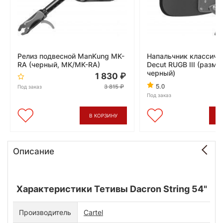
Релиз подвесной ManKung MK-
Напальчник классиче
RA (черный, MK/MK-RA)
Decut RUGB III (разме
черный)
1 830
5.0
3 815
Под заказ
Под заказ
В КОРЗИНУ
В
Описание
Характеристики Тетивы Dacron String 54"
Производитель
Cartel