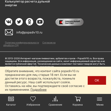
Калькулятор расчета дульной
энергии
info@popadiv10.ru
Политика конфиденциальности
Согласие на
обработку ПД
© 2013-2026 Интернет-магазин пневматики, арбалетов и луков – PopadiV10.ru. Все права
защищены. Вся информация, размещенная на сайте, носит информационный характер и не
является публичной офертой. Технические данные и комплект поставки товаров могут быть
изменены производителем без уведомления
ИП Жарук Александр Сергеевич, ОГРНИП: 314504704200042
Обратите внимание, что контент сайта popadiv10.ru
Пользуясь сайтом Popadiv10.ru, пользователь автоматически соглашается с условиями,
предназначен для лиц старше 18 лет. Если вы не
прописанными в
Политике конфиденциальности
достигли этого возраста, пожалуйста, покиньте
ОК
данный ресурс. Наш сайт использует cookie.
Копирование любой информации (тексты, фото, видео и др.) с сайта Popadiv10 запрещено,
за исключением наличия письменного согласия администрации сайта Popadiv10.
Оставаясь на нём, вы подтверждаете своё согласие с
их применением.
Подробнее
Каталог
Избранное
Сравнение
Корзина
Меню