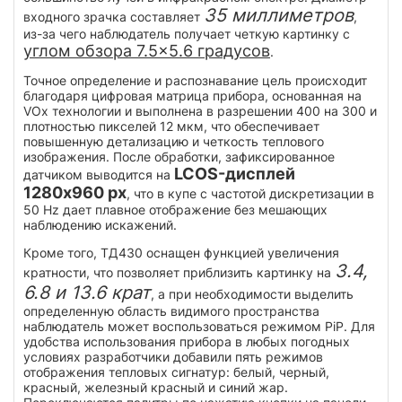
35 миллиметров
входного зрачка составляет
,
из-за чего наблюдатель получает четкую картинку с
углом обзора 7.5×5.6 градусов
.
Точное определение и распознавание цель происходит
благодаря цифровая матрица прибора, основанная на
VOx технологии и выполнена в разрешении 400 на 300 и
плотностью пикселей 12 мкм, что обеспечивает
повышенную детализацию и четкость теплового
изображения. После обработки, зафиксированное
LCOS-дисплей
датчиком выводится на
1280x960 px
, что в купе с частотой дискретизации в
50 Hz дает плавное отображение без мешающих
наблюдению искажений.
Кроме того, ТД430 оснащен функцией увеличения
3.4,
кратности, что позволяет приблизить картинку на
6.8 и 13.6 крат
, а при необходимости выделить
определенную область видимого пространства
наблюдатель может воспользоваться режимом PiP. Для
удобства использования прибора в любых погодных
условиях разработчики добавили пять режимов
отображения тепловых сигнатур: белый, черный,
красный, железный красный и синий жар.