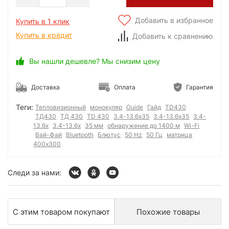
Добавить в избранное
Купить в 1 клик
Купить в кредит
Добавить к сравнению
Вы нашли дешевле? Мы снизим цену
Доставка
Оплата
Гарантия
Теги:
Тепловизионный
монокуляр
Guide
Гайд
TD430
ТД430
ТД 430
TD 430
3.4-13.6х35
3.4-13.6x35
3.4-
13.6x
3.4-13.6x
35 мм
обнаружение до 1400 м
Wi-Fi
Вай-Фай
Bluetooth
Блютус
50 Hz
50 Гц
матрица
400x300
Следи за нами:
С этим товаром покупают
Похожие товары