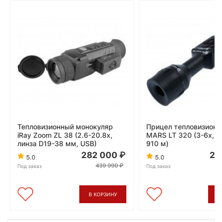
Тепловизионный монокуляр
Прицел тепловизион
iRay Zoom ZL 38 (2.6-20.8x,
MARS LT 320 (3-6x, 3
линза D19-38 мм, USB)
910 м)
282 000
20
5.0
5.0
439 990
Под заказ
Под заказ
В КОРЗИНУ
В