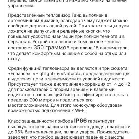
Переключаются палитры по нажатию кнопки на панели
управления.
Представленный тепловизор Гайд выполнен в
эргономичном дизайне, благодаря чему гаджет можно
свободно держать одной рукой. При хвате пальцы руки
ложатся на выпуклые и рельефные кнопки, что
повышает удобство навигации при полной темноте и в
перчатках. Устройство легкое и компактное - масса
350 граммов
составляет
при длине 15 сантиметров,
что делает комфортным ношение с собой на отдых или
охоту.
Среди функций тепловизора выделяются и три сюжета
«Enhance», «Highlight» и «Natural», предназначенные для
выделения цели в зависимости от условий видимости.
Присутствует также диоптрийная коррекция от -4 до +2
для пользователей с плохим зрением и лазерный
индикатор, позволяющий быстро зафиксировать цель в
пределах 200 метров и поделиться его
местоположением. Для этого монокуляр оборудован
возможностью подключения к Wi-Fi.
IP66
Класс защищенности прибора
гарантирует
высокую степень защиты от сильного дождя, влажности
до 95% без конденсации, пыли и ударов. Производитель
заверяет, что прибор выдерживает падение с высоты