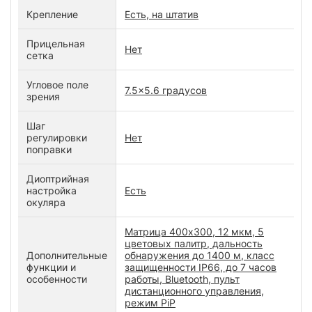
Крепление
Есть, на штатив
Прицельная
Нет
сетка
Угловое поле
7.5×5.6 градусов
зрения
Шаг
регулировки
Нет
поправки
Диоптрийная
настройка
Есть
окуляра
Матрица 400x300, 12 мкм, 5
цветовых палитр, дальность
Дополнительные
обнаружения до 1400 м, класс
функции и
защищенности IP66, до 7 часов
особенности
работы, Bluetooth, пульт
дистанционного управления,
режим PiP